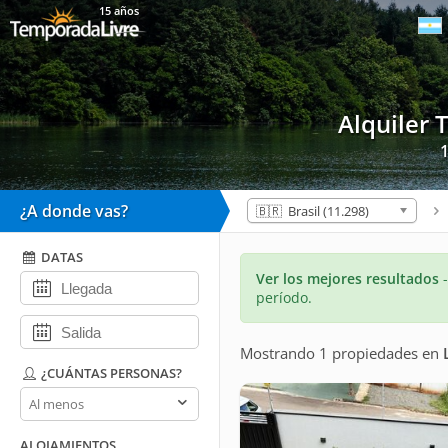
15 años
Alquiler
1
¿A donde vas?
🇧🇷 Brasil (11.298)
DATAS
Ver los mejores resultados
período.
Mostrando 1 propiedades
en
¿CUÁNTAS PERSONAS?
¿Cuántas
personas?
ALOJAMIENTOS