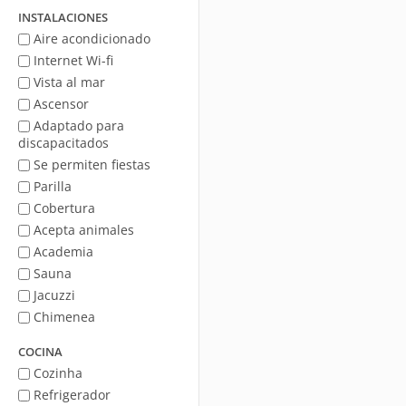
mar
INSTALACIONES
Aire acondicionado
Internet Wi-fi
Vista al mar
Ascensor
Adaptado para
discapacitados
Se permiten fiestas
Parilla
Cobertura
Acepta animales
Academia
Sauna
Jacuzzi
Chimenea
COCINA
Cozinha
Refrigerador