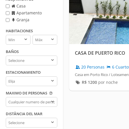
Casa
Apartamento
Granja
HABITACIONES
Habitaciones
Habitaciones
min
max
BAÑOS
CASA DE PUERTO RICO
Baños
20 Personas
6 Cuarto
ESTACIONAMIENTO
Casa em Porto Rico / Loteament
Estacionamiento
R$
1200
por noche
MAXIMO DE PERSONAS
Maximo
de
personas
DISTÂNCIA DEL MAR
Distância
del