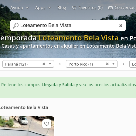
Ayuda
Apps
Blog
Favoritos (0)
Conversaci
search
 Temporada
Loteamento Bela Vista
en Po
 Casas y apartamentos en alquiler en Loteamento Bela Vis
Paraná (121)
Porto Rico (1)
- Rellene los campos
Llegada
y
Salida
y vea los precios actualizados
Loteamento Bela Vista