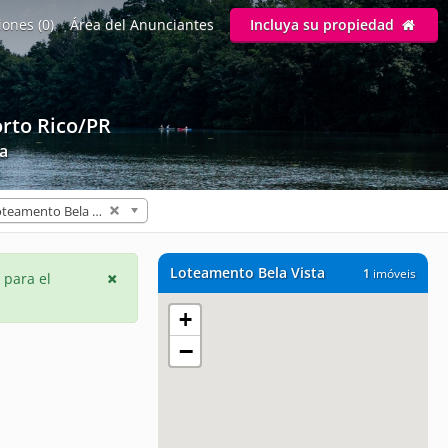
ones (0)
Área del Anunciantes
Incluya su propiedad
rto Rico/PR
ta
Loteamento Bela Vista (1)
Loteamento Bela Vista
1
imóveis
 para el
+
−