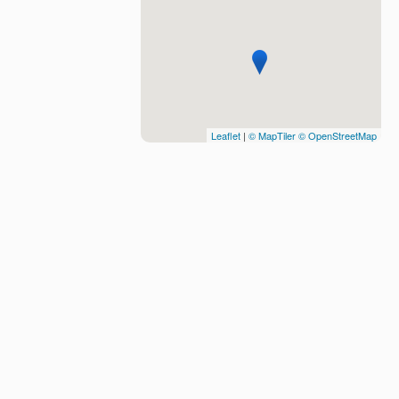
Leaflet
|
© MapTiler
© OpenStreetMap