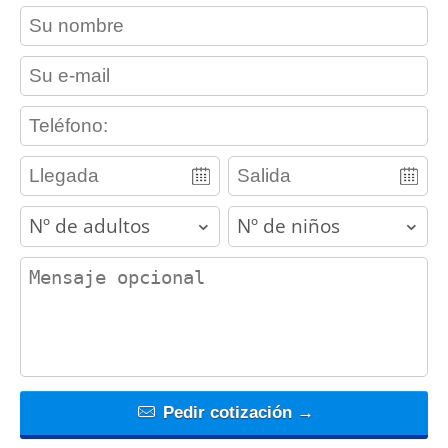
contact_name
contact_email
contact_phone
adults
children
contact_message
Pedir cotización →