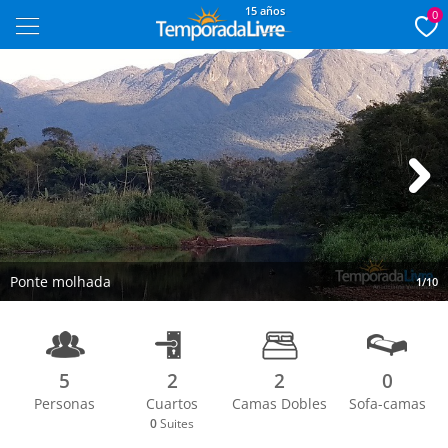
15 años
0
Next
Ponte molhada
1/10
5
2
2
0
Personas
Cuartos
Camas Dobles
Sofa-camas
0
Suites