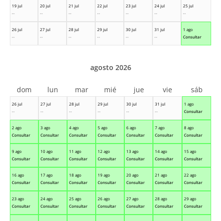
19 jul
20 jul
21 jul
22 jul
23 jul
24 jul
25 jul
--
--
--
--
--
--
--
26 jul
27 jul
28 jul
29 jul
30 jul
31 jul
1 ago
--
--
--
--
--
--
Consultar
agosto 2026
dom
lun
mar
mié
jue
vie
sáb
26 jul
27 jul
28 jul
29 jul
30 jul
31 jul
1 ago
--
--
--
--
--
--
Consultar
2 ago
3 ago
4 ago
5 ago
6 ago
7 ago
8 ago
Consultar
Consultar
Consultar
Consultar
Consultar
Consultar
Consultar
9 ago
10 ago
11 ago
12 ago
13 ago
14 ago
15 ago
Consultar
Consultar
Consultar
Consultar
Consultar
Consultar
Consultar
16 ago
17 ago
18 ago
19 ago
20 ago
21 ago
22 ago
Consultar
Consultar
Consultar
Consultar
Consultar
Consultar
Consultar
23 ago
24 ago
25 ago
26 ago
27 ago
28 ago
29 ago
Consultar
Consultar
Consultar
Consultar
Consultar
Consultar
Consultar