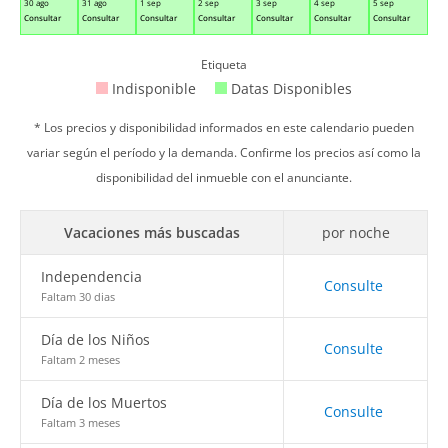
30 ago
31 ago
1 sep
2 sep
3 sep
4 sep
5 sep
Consultar
Consultar
Consultar
Consultar
Consultar
Consultar
Consultar
Etiqueta
Indisponible
Datas Disponibles
* Los precios y disponibilidad informados en este calendario pueden
variar según el período y la demanda. Confirme los precios así como la
disponibilidad del inmueble con el anunciante.
Vacaciones más buscadas
por noche
Independencia
Consulte
Faltam 30 dias
Día de los Niños
Consulte
Faltam 2 meses
Día de los Muertos
Consulte
Faltam 3 meses