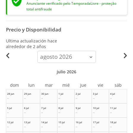
Anunciante verificado pelo TemporadaLivre - proteção
total antifraude
Precio y Disponibilidad
Ultima actualización hace
alrededor de 2 años
calendar-
month
julio 2026
dom
lun
mar
mié
jue
vie
sáb
28 jun
29 jun
30 jun
1 jul
2 jul
3 jul
4 jul
--
--
--
--
--
--
--
5 jul
6 jul
7 jul
8 jul
9 jul
10 jul
11 jul
--
--
--
--
--
--
--
12 jul
13 jul
14 jul
15 jul
16 jul
17 jul
18 jul
--
--
--
--
--
--
--