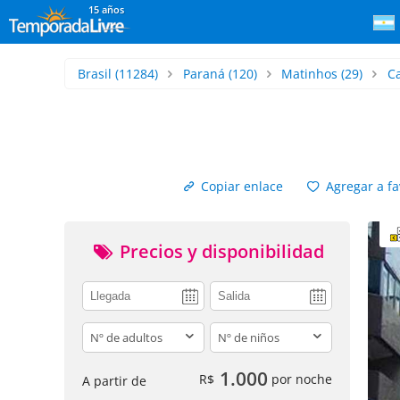
15 años
Brasil
(11284)
Paraná
(120)
Matinhos
(29)
C
Copiar enlace
Agregar a fa
Precios y disponibilidad
adults
children
1.000
R$
por noche
A partir de