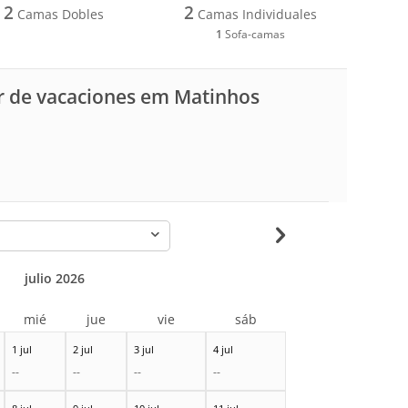
2
2
Camas Dobles
Camas Individuales
1
Sofa-camas
r de vacaciones em Matinhos
-
julio 2026
mié
jue
vie
sáb
1 jul
2 jul
3 jul
4 jul
--
--
--
--