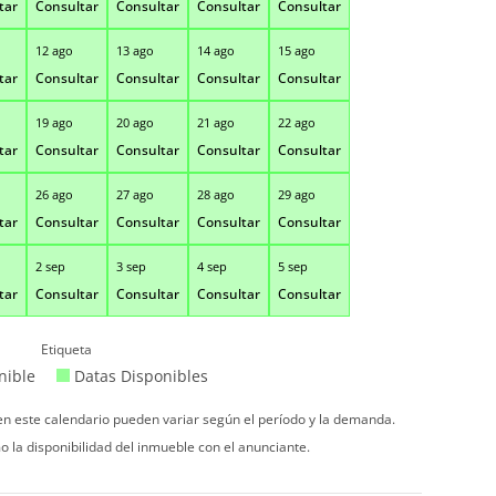
tar
Consultar
Consultar
Consultar
Consultar
12 ago
13 ago
14 ago
15 ago
tar
Consultar
Consultar
Consultar
Consultar
19 ago
20 ago
21 ago
22 ago
tar
Consultar
Consultar
Consultar
Consultar
26 ago
27 ago
28 ago
29 ago
tar
Consultar
Consultar
Consultar
Consultar
2 sep
3 sep
4 sep
5 sep
tar
Consultar
Consultar
Consultar
Consultar
Etiqueta
nible
Datas Disponibles
 en este calendario pueden variar según el período y la demanda.
o la disponibilidad del inmueble con el anunciante.