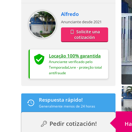
Alfredo
Anunciante desde 2021
Solicite una
cotización
Locação 100% garantida
Anunciante verificado pelo
TemporadaLivre - proteção total
antifraude
Respuesta rápido!
Generalmente menos de 24 horas
Pedir cotización!
Ha