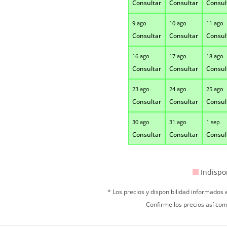
Consultar
Consultar
Consul
9 ago
10 ago
11 ago
Consultar
Consultar
Consul
16 ago
17 ago
18 ago
Consultar
Consultar
Consul
23 ago
24 ago
25 ago
Consultar
Consultar
Consul
30 ago
31 ago
1 sep
Consultar
Consultar
Consul
Indispo
* Los precios y disponibilidad informados
Confirme los precios así com