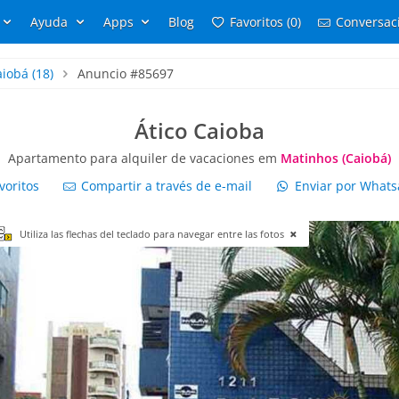
Ayuda
Apps
Blog
Favoritos (0)
Conversaci
aiobá
(18)
Anuncio #85697
Ático Caioba
Apartamento para alquiler de vacaciones em
Matinhos (Caiobá)
voritos
Compartir a través de e-mail
Enviar por What
Utiliza las flechas del teclado para navegar entre las fotos