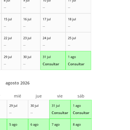
8 jul
9 jul
10 jul
11 jul
--
--
--
--
15 jul
16 jul
17 jul
18 jul
--
--
--
--
22 jul
23 jul
24 jul
25 jul
--
--
--
--
29 jul
30 jul
31 jul
1 ago
--
--
Consultar
Consultar
agosto 2026
r
mié
jue
vie
sáb
29 jul
30 jul
31 jul
1 ago
--
--
Consultar
Consultar
5 ago
6 ago
7 ago
8 ago