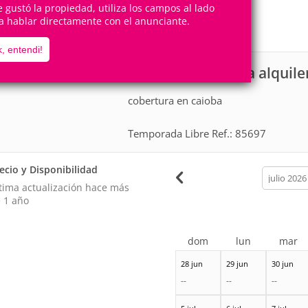
8
3
te gustó la propiedad, utiliza los campos al lado
Personas
Cuartos
a hablar directamente con el anunciante.
2
Suites
, entendi!
Apartamento para alquile
scripción
cobertura en caioba
Temporada Libre Ref.: 85697
ecio y Disponibilidad
calendar
month
tima actualización hace
más
 1 año
dom
lun
mar
28 jun
29 jun
30 jun
--
--
--