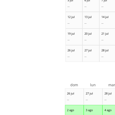
5 jul
6 jul
7 jul
--
--
--
12 jul
13 jul
14 jul
--
--
--
19 jul
20 jul
21 jul
--
--
--
26 jul
27 jul
28 jul
--
--
--
dom
lun
ma
26 jul
27 jul
28 jul
--
--
--
2 ago
3 ago
4 ago