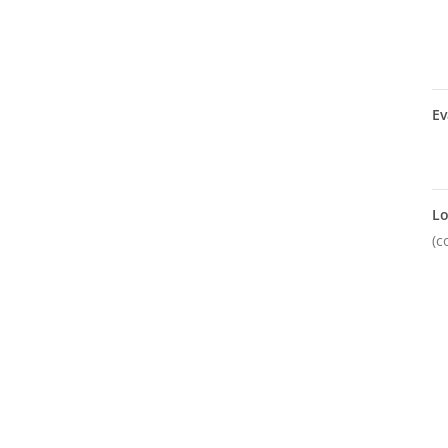
Ev
Lo
(c