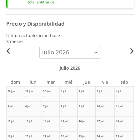
total antifraude
Precio y Disponibilidad
Ultima actualización hace
3 meses
calendar-
month
julio 2026
dom
lun
mar
mié
jue
vie
sáb
28 jun
29 jun
30 jun
1 jul
2 jul
3 jul
4 jul
--
--
--
--
--
--
--
5 jul
6 jul
7 jul
8 jul
9 jul
10 jul
11 jul
--
--
--
--
--
--
--
12 jul
13 jul
14 jul
15 jul
16 jul
17 jul
18 jul
--
--
--
--
--
--
--
19 jul
20 jul
21 jul
22 jul
23 jul
24 jul
25 jul