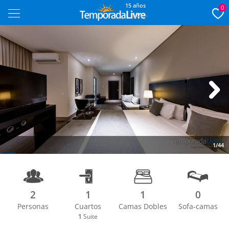
15 años
0
Next
1/44
2
1
1
0
Personas
Cuartos
Camas Dobles
Sofa-camas
1
Suite