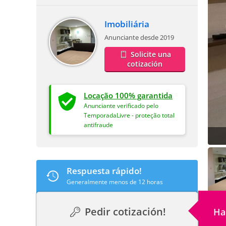
Imobiliária
Anunciante desde 2019
Solicite una
cotización
Locação 100% garantida
Anunciante verificado pelo
TemporadaLivre - proteção total
antifraude
Respuesta rápido!
Generalmente menos de 12 horas
Pedir cotización!
Ha