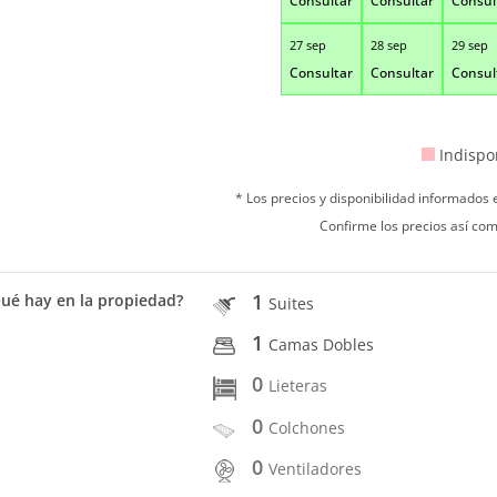
Consultar
Consultar
Consul
27 sep
28 sep
29 sep
Consultar
Consultar
Consul
Indispo
* Los precios y disponibilidad informados
Confirme los precios así com
1
ué hay en la propiedad?
Suites
1
Camas Dobles
0
Lieteras
0
Colchones
0
Ventiladores