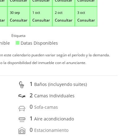
tar
Consultar
Consultar
Consultar
Consultar
30 sep
1 oct
2 oct
3 oct
tar
Consultar
Consultar
Consultar
Consultar
Etiqueta
nible
Datas Disponibles
 en este calendario pueden variar según el período y la demanda.
o la disponibilidad del inmueble con el anunciante.
1
Baños (incluyendo suites)
2
Camas Individuales
0
Sofa-camas
1
Aire acondicionado
0
Estacionamiento