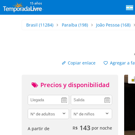
15 años
Brasil
(11284)
Paraíba
(198)
João Pessoa
(168)
Copiar enlace
Agregar a fa
Precios y disponibilidad
adults
children
143
R$
por noche
A partir de