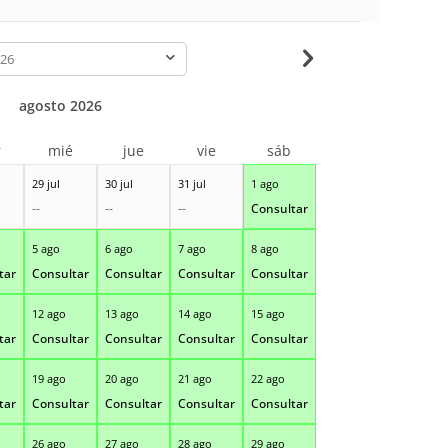
-
agosto 2026
r
mié
jue
vie
sáb
29 jul
30 jul
31 jul
1 ago
--
--
--
Consultar
5 ago
6 ago
7 ago
8 ago
tar
Consultar
Consultar
Consultar
Consultar
12 ago
13 ago
14 ago
15 ago
tar
Consultar
Consultar
Consultar
Consultar
19 ago
20 ago
21 ago
22 ago
tar
Consultar
Consultar
Consultar
Consultar
26 ago
27 ago
28 ago
29 ago