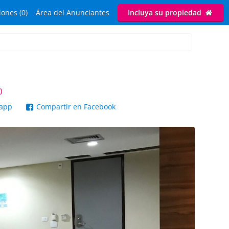
ones (0)
Área del Anunciantes
Incluya su propiedad
)
sapp
Compartir en Facebook