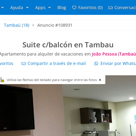
Ayuda
Apps
Blog
Favoritos (0)
Conversaci
Tambaú
(18)
Anuncio #108931
Suite c/balcón en Tambau
Apartamento para alquiler de vacaciones em
João Pessoa (Tambaú
voritos
Compartir a través de e-mail
Enviar por What
Utiliza las flechas del teclado para navegar entre las fotos