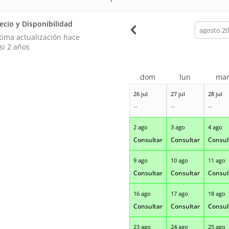
ecio y Disponibilidad
calendar
month
tima actualización hace
si 2 años
dom
lun
ma
26 jul
27 jul
28 jul
--
--
--
2 ago
3 ago
4 ago
Consultar
Consultar
Consul
9 ago
10 ago
11 ago
Consultar
Consultar
Consul
16 ago
17 ago
18 ago
Consultar
Consultar
Consul
23 ago
24 ago
25 ago