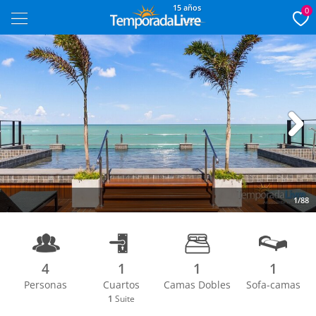
15 años
0
Next
1/88
4
1
1
1
Personas
Cuartos
Camas Dobles
Sofa-camas
1
Suite