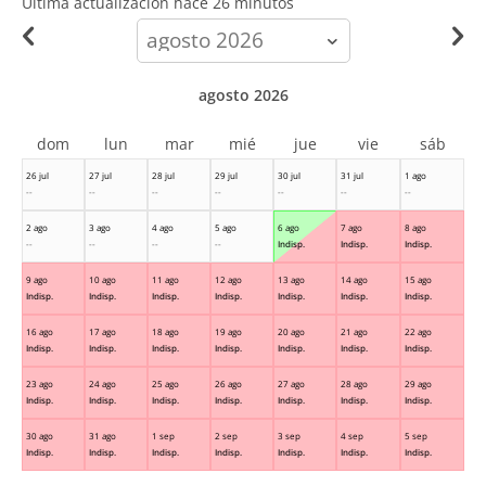
Ultima actualización hace
26 minutos
calendar-
month
agosto 2026
dom
lun
mar
mié
jue
vie
sáb
26 jul
27 jul
28 jul
29 jul
30 jul
31 jul
1 ago
--
--
--
--
--
--
--
2 ago
3 ago
4 ago
5 ago
6 ago
7 ago
8 ago
--
--
--
--
Indisp.
Indisp.
Indisp.
9 ago
10 ago
11 ago
12 ago
13 ago
14 ago
15 ago
Indisp.
Indisp.
Indisp.
Indisp.
Indisp.
Indisp.
Indisp.
16 ago
17 ago
18 ago
19 ago
20 ago
21 ago
22 ago
Indisp.
Indisp.
Indisp.
Indisp.
Indisp.
Indisp.
Indisp.
23 ago
24 ago
25 ago
26 ago
27 ago
28 ago
29 ago
Indisp.
Indisp.
Indisp.
Indisp.
Indisp.
Indisp.
Indisp.
30 ago
31 ago
1 sep
2 sep
3 sep
4 sep
5 sep
Indisp.
Indisp.
Indisp.
Indisp.
Indisp.
Indisp.
Indisp.