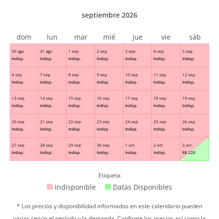
septiembre 2026
dom
lun
mar
mié
jue
vie
sáb
30 ago
31 ago
1 sep
2 sep
3 sep
4 sep
5 sep
Indisp.
Indisp.
Indisp.
Indisp.
Indisp.
Indisp.
Indisp.
6 sep
7 sep
8 sep
9 sep
10 sep
11 sep
12 sep
Indisp.
Indisp.
Indisp.
Indisp.
Indisp.
Indisp.
Indisp.
13 sep
14 sep
15 sep
16 sep
17 sep
18 sep
19 sep
Indisp.
Indisp.
Indisp.
Indisp.
Indisp.
Indisp.
Indisp.
20 sep
21 sep
22 sep
23 sep
24 sep
25 sep
26 sep
Indisp.
Indisp.
Indisp.
Indisp.
Indisp.
Indisp.
Indisp.
27 sep
28 sep
29 sep
30 sep
1 oct
2 oct
3 oct
Indisp.
Indisp.
Indisp.
Indisp.
Indisp.
Indisp.
R$
220
Etiqueta
Indisponible
Datas Disponibles
* Los precios y disponibilidad informados en este calendario pueden
variar según el período y la demanda. Confirme los precios así como la