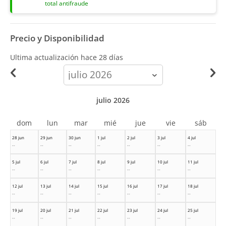
total antifraude
Precio y Disponibilidad
Ultima actualización hace
28 días
calendar-
month
julio 2026
dom
lun
mar
mié
jue
vie
sáb
28 jun
29 jun
30 jun
1 jul
2 jul
3 jul
4 jul
--
--
--
--
--
--
--
5 jul
6 jul
7 jul
8 jul
9 jul
10 jul
11 jul
--
--
--
--
--
--
--
12 jul
13 jul
14 jul
15 jul
16 jul
17 jul
18 jul
--
--
--
--
--
--
--
19 jul
20 jul
21 jul
22 jul
23 jul
24 jul
25 jul
--
--
--
--
--
--
--