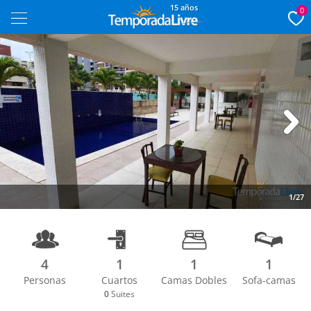
15 años
0
Next
1/27
4
1
1
1
Personas
Cuartos
Camas Dobles
Sofa-camas
0
Suites