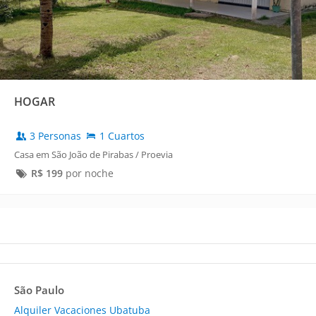
HOGAR
3 Personas
1 Cuartos
Casa em São João de Pirabas / Proevia
R$
199
por noche
São Paulo
Alquiler Vacaciones Ubatuba