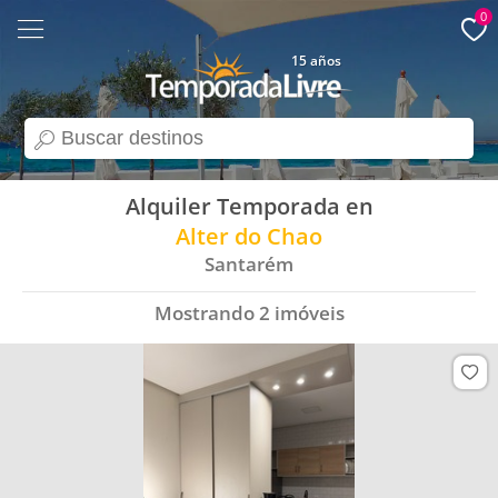
0
15 años
search
Alquiler Temporada en
Alter do Chao
Santarém
Mostrando
2
imóveis