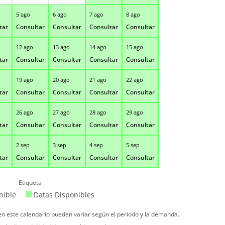
5 ago
6 ago
7 ago
8 ago
tar
Consultar
Consultar
Consultar
Consultar
12 ago
13 ago
14 ago
15 ago
tar
Consultar
Consultar
Consultar
Consultar
19 ago
20 ago
21 ago
22 ago
tar
Consultar
Consultar
Consultar
Consultar
26 ago
27 ago
28 ago
29 ago
tar
Consultar
Consultar
Consultar
Consultar
2 sep
3 sep
4 sep
5 sep
tar
Consultar
Consultar
Consultar
Consultar
Etiqueta
nible
Datas Disponibles
 en este calendario pueden variar según el período y la demanda.