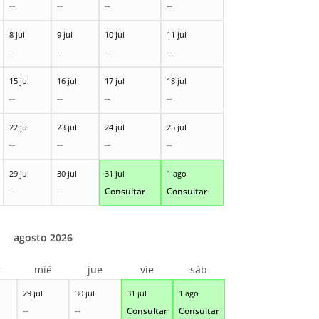
--
--
--
--
8 jul
9 jul
10 jul
11 jul
--
--
--
--
15 jul
16 jul
17 jul
18 jul
--
--
--
--
22 jul
23 jul
24 jul
25 jul
--
--
--
--
29 jul
30 jul
31 jul
1 ago
--
--
Consultar
Consultar
agosto 2026
r
mié
jue
vie
sáb
29 jul
30 jul
31 jul
1 ago
--
--
Consultar
Consultar