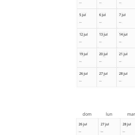
--
--
--
5 jul
6 jul
7 jul
--
--
--
12 jul
13 jul
14 jul
--
--
--
19 jul
20 jul
21 jul
--
--
--
26 jul
27 jul
28 jul
--
--
--
dom
lun
ma
26 jul
27 jul
28 jul
--
--
--