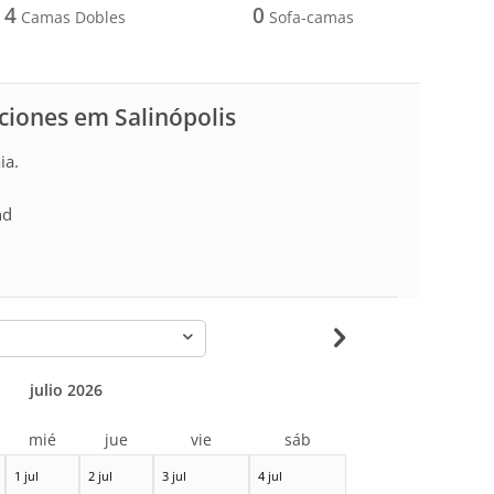
4
0
Camas Dobles
Sofa-camas
aciones em Salinópolis
ia.
nd
-
julio 2026
mié
jue
vie
sáb
1 jul
2 jul
3 jul
4 jul