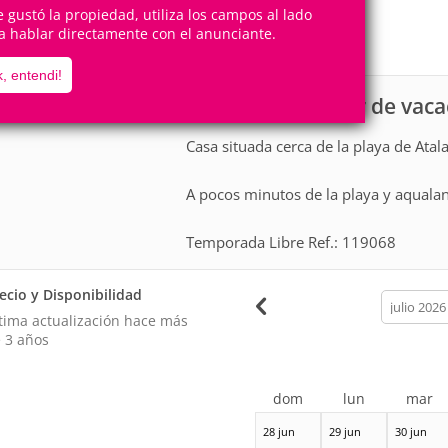
16
3
te gustó la propiedad, utiliza los campos al lado
Personas
Cuartos
a hablar directamente con el anunciante.
1
Suite
, entendi!
Casa para alquiler de vac
scripción
Casa situada cerca de la playa de Atala
A pocos minutos de la playa y aquala
Temporada Libre Ref.: 119068
ecio y Disponibilidad
calendar
month
tima actualización hace
más
 3 años
dom
lun
mar
28 jun
29 jun
30 jun