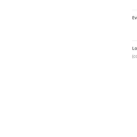
Ev
Lo
(c