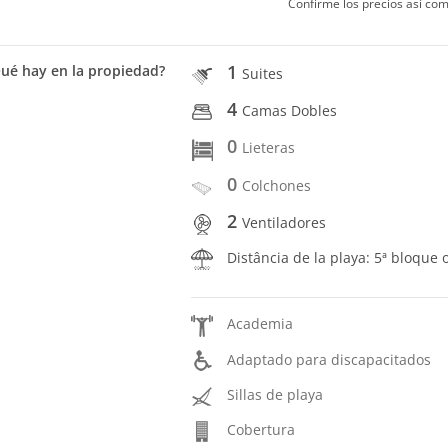
Confirme los precios así com
1
ué hay en la propiedad?
Suites
4
Camas Dobles
0
Lieteras
0
Colchones
2
Ventiladores
Distância de la playa: 5ª bloque 
Academia
Adaptado para discapacitados
Sillas de playa
Cobertura