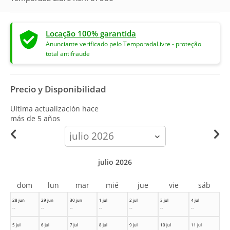
Locação 100% garantida
Anunciante verificado pelo TemporadaLivre - proteção
total antifraude
Precio y Disponibilidad
Ultima actualización hace
más de 5 años
calendar-
month
julio 2026
dom
lun
mar
mié
jue
vie
sáb
28 jun
29 jun
30 jun
1 jul
2 jul
3 jul
4 jul
--
--
--
--
--
--
--
5 jul
6 jul
7 jul
8 jul
9 jul
10 jul
11 jul