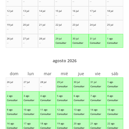
--
--
--
--
--
--
--
12 jul
13 jul
14 jul
15 jul
16 jul
17 jul
18 jul
--
--
--
--
--
--
--
19 jul
20 jul
21 jul
22 jul
23 jul
24 jul
25 jul
--
--
--
--
--
--
--
26 jul
27 jul
28 jul
29 jul
30 jul
31 jul
1 ago
--
--
--
Consultar
Consultar
Consultar
Consultar
agosto 2026
dom
lun
mar
mié
jue
vie
sáb
26 jul
27 jul
28 jul
29 jul
30 jul
31 jul
1 ago
--
--
--
Consultar
Consultar
Consultar
Consultar
2 ago
3 ago
4 ago
5 ago
6 ago
7 ago
8 ago
Consultar
Consultar
Consultar
Consultar
Consultar
Consultar
Consultar
9 ago
10 ago
11 ago
12 ago
13 ago
14 ago
15 ago
Consultar
Consultar
Consultar
Consultar
Consultar
Consultar
Consultar
16 ago
17 ago
18 ago
19 ago
20 ago
21 ago
22 ago
Consultar
Consultar
Consultar
Consultar
Consultar
Consultar
Consultar