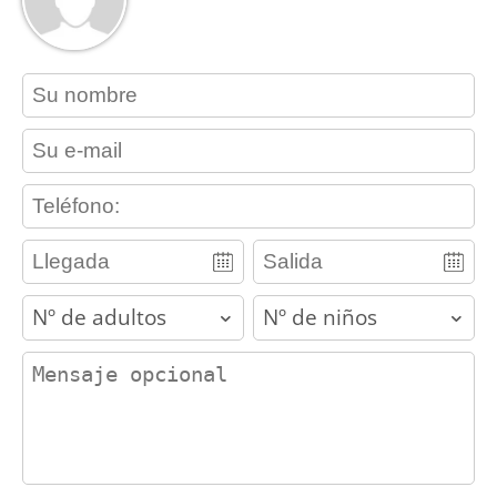
contact_name
contact_email
contact_phone
adults
children
contact_message