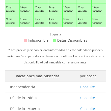
23 ago
24 ago
25 ago
26 ago
27 ago
28 ago
29 ago
Consultar
Consultar
Consultar
Consultar
Consultar
Consultar
Consultar
30 ago
31 ago
1 sep
2 sep
3 sep
4 sep
5 sep
Consultar
Consultar
Consultar
Consultar
Consultar
Consultar
Consultar
Etiqueta
Indisponible
Datas Disponibles
* Los precios y disponibilidad informados en este calendario pueden
variar según el período y la demanda. Confirme los precios así como la
disponibilidad del inmueble con el anunciante.
Vacaciones más buscadas
por noche
Independencia
Consulte
Día de los Niños
Consulte
Día de los Muertos
Consulte