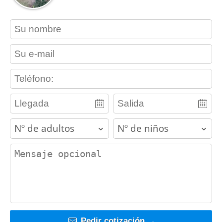
contact_name
contact_email
contact_phone
adults
children
contact_message
Pedir cotización →