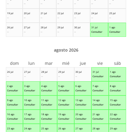
--
--
--
--
--
--
--
19 jul
20 jul
21 jul
22 jul
23 jul
24 jul
25 jul
--
--
--
--
--
--
--
26 jul
27 jul
28 jul
29 jul
30 jul
31 jul
1 ago
--
--
--
--
--
Consultar
Consultar
agosto 2026
dom
lun
mar
mié
jue
vie
sáb
26 jul
27 jul
28 jul
29 jul
30 jul
31 jul
1 ago
--
--
--
--
--
Consultar
Consultar
2 ago
3 ago
4 ago
5 ago
6 ago
7 ago
8 ago
Consultar
Consultar
Consultar
Consultar
Consultar
Consultar
Consultar
9 ago
10 ago
11 ago
12 ago
13 ago
14 ago
15 ago
Consultar
Consultar
Consultar
Consultar
Consultar
Consultar
Consultar
16 ago
17 ago
18 ago
19 ago
20 ago
21 ago
22 ago
Consultar
Consultar
Consultar
Consultar
Consultar
Consultar
Consultar
23 ago
24 ago
25 ago
26 ago
27 ago
28 ago
29 ago