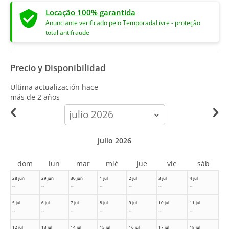
Locação 100% garantida
Anunciante verificado pelo TemporadaLivre - proteção
total antifraude
Precio y Disponibilidad
Ultima actualización hace
más de 2 años
calendar-
month
julio 2026
dom
lun
mar
mié
jue
vie
sáb
28 jun
29 jun
30 jun
1 jul
2 jul
3 jul
4 jul
--
--
--
--
--
--
--
5 jul
6 jul
7 jul
8 jul
9 jul
10 jul
11 jul
--
--
--
--
--
--
--
12 jul
13 jul
14 jul
15 jul
16 jul
17 jul
18 jul