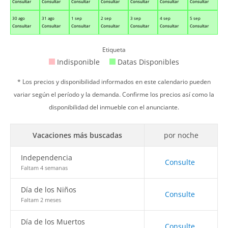
Consultar
Consultar
Consultar
Consultar
Consultar
Consultar
Consultar
30 ago
31 ago
1 sep
2 sep
3 sep
4 sep
5 sep
Consultar
Consultar
Consultar
Consultar
Consultar
Consultar
Consultar
Etiqueta
Indisponible
Datas Disponibles
* Los precios y disponibilidad informados en este calendario pueden
variar según el período y la demanda. Confirme los precios así como la
disponibilidad del inmueble con el anunciante.
Vacaciones más buscadas
por noche
Independencia
Consulte
Faltam 4 semanas
Día de los Niños
Consulte
Faltam 2 meses
Día de los Muertos
Consulte