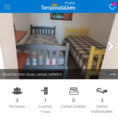
15 años
0
Next
Quartos com duas camas solteiro
1/10
3
1
0
3
Personas
Cuartos
Camas Dobles
Camas
Individuales
1
Suite