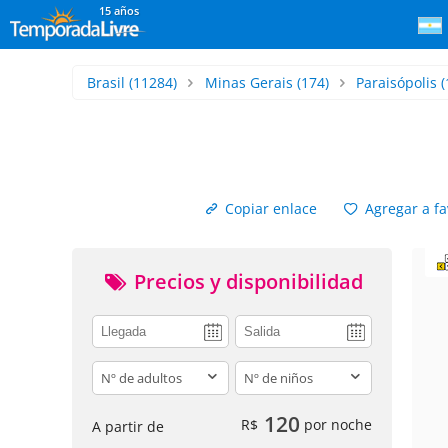
15 años
Brasil
(11284)
Minas Gerais
(174)
Paraisópolis
(
Copiar enlace
Agregar a fa
Precios y disponibilidad
adults
children
120
R$
por noche
A partir de