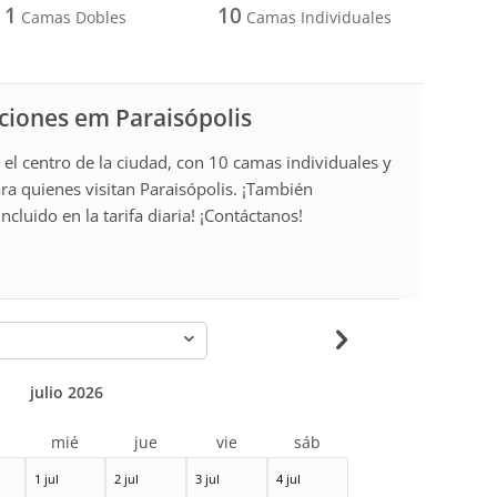
1
10
Camas Dobles
Camas Individuales
aciones em Paraisópolis
el centro de la ciudad, con 10 camas individuales y
ra quienes visitan Paraisópolis. ¡También
cluido en la tarifa diaria! ¡Contáctanos!
-
julio 2026
r
mié
jue
vie
sáb
1 jul
2 jul
3 jul
4 jul