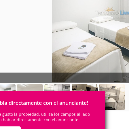
bla directamente con el anunciante!
te gustó la propiedad, utiliza los campos al lado
a hablar directamente con el anunciante.