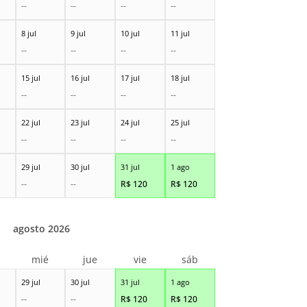
--
--
--
--
8 jul
9 jul
10 jul
11 jul
--
--
--
--
15 jul
16 jul
17 jul
18 jul
--
--
--
--
22 jul
23 jul
24 jul
25 jul
--
--
--
--
29 jul
30 jul
31 jul
1 ago
--
--
R$
120
R$
120
agosto 2026
r
mié
jue
vie
sáb
29 jul
30 jul
31 jul
1 ago
--
--
R$
120
R$
120