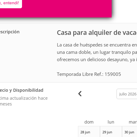
12
4
, entendi!
Personas
Cuartos
1
Suite
Casa para alquiler de vac
scripción
La casa de huéspedes se encuentra en 
una cama doble, un lugar tranquilo pa
ofrecemos un delicioso desayuno, ya in
Temporada Libre Ref.: 159005
ecio y Disponibilidad
calendar
month
tima actualización hace
meses
dom
lun
ma
28 jun
29 jun
30 jun