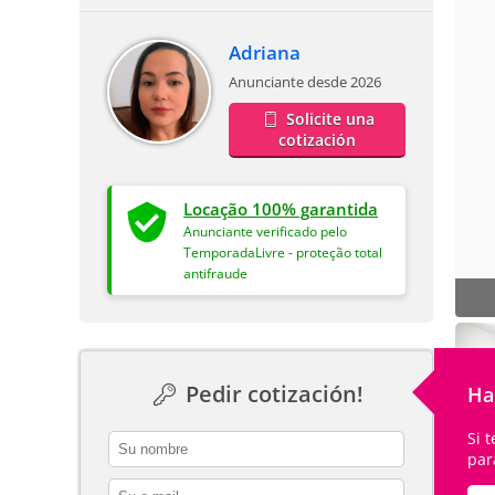
Adriana
Anunciante desde 2026
Solicite una
cotización
Locação 100% garantida
Anunciante verificado pelo
TemporadaLivre - proteção total
antifraude
Pedir cotización!
Ha
Si 
contact_name
par
contact_email