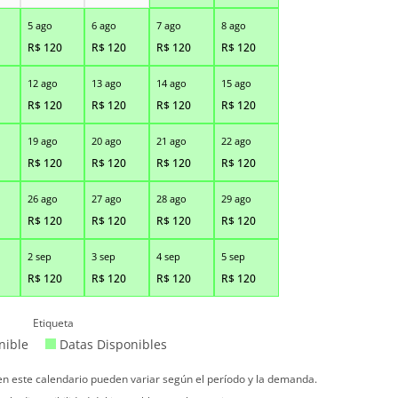
5 ago
6 ago
7 ago
8 ago
R$
120
R$
120
R$
120
R$
120
12 ago
13 ago
14 ago
15 ago
R$
120
R$
120
R$
120
R$
120
19 ago
20 ago
21 ago
22 ago
R$
120
R$
120
R$
120
R$
120
26 ago
27 ago
28 ago
29 ago
R$
120
R$
120
R$
120
R$
120
2 sep
3 sep
4 sep
5 sep
R$
120
R$
120
R$
120
R$
120
Etiqueta
nible
Datas Disponibles
 en este calendario pueden variar según el período y la demanda.