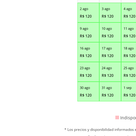
2 ago
3 ago
4 ago
R$
120
R$
120
R$
120
9 ago
10 ago
11 ago
R$
120
R$
120
R$
120
16 ago
17 ago
18 ago
R$
120
R$
120
R$
120
23 ago
24 ago
25 ago
R$
120
R$
120
R$
120
30 ago
31 ago
1 sep
R$
120
R$
120
R$
120
Indispo
* Los precios y disponibilidad informados