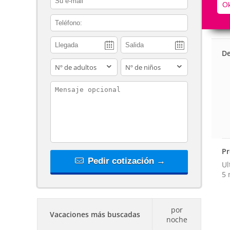
Ok
contact_phone
De
adults
children
contact_message
Pr
Pedir cotización →
Ul
5 
por
Vacaciones más buscadas
noche