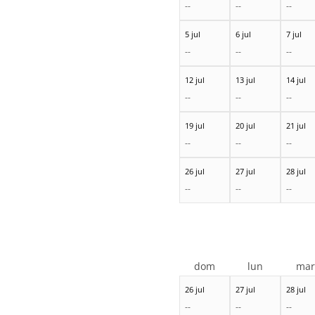
--
--
--
5 jul
6 jul
7 jul
--
--
--
12 jul
13 jul
14 jul
--
--
--
19 jul
20 jul
21 jul
--
--
--
26 jul
27 jul
28 jul
--
--
--
dom
lun
ma
26 jul
27 jul
28 jul
--
--
--