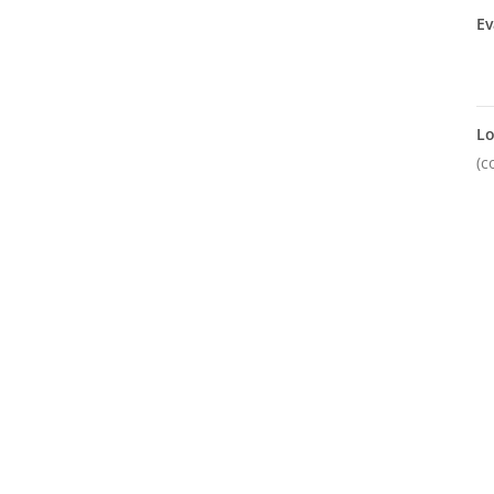
Ev
Lo
(c