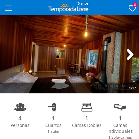
15 años
0
Next
1/17
4
1
1
1
Personas
Cuartos
Camas Dobles
Camas
Individuales
1
Suite
1
Sofa-camas