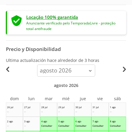
Locação 100% garantida
Anunciante verificado pelo TemporadaLivre - proteção
total antifraude
Precio y Disponibilidad
Ultima actualización hace
alrededor de 3 horas
calendar-
month
agosto 2026
dom
lun
mar
mié
jue
vie
sáb
26 jul
27 jul
28 jul
29 jul
30 jul
31 jul
1 ago
--
--
--
--
--
--
--
2 ago
3 ago
4 ago
5 ago
6 ago
7 ago
8 ago
--
--
Consultar
Consultar
Consultar
Consultar
Consultar