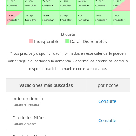
20 sep
21 sep
22 sep
23 sep
24 sep
25 sep
26 sep
Consultar
Consultar
Consultar
Consultar
Consultar
Consultar
Indisp.
27 sep
28 sep
29 sep
30 sep
1 oct
2 oct
3 oct
Consultar
Consultar
Consultar
Consultar
Consultar
Consultar
Consultar
Etiqueta
Indisponible
Datas Disponibles
* Los precios y disponibilidad informados en este calendario pueden
variar según el período y la demanda. Confirme los precios así como la
disponibilidad del inmueble con el anunciante.
Vacaciones más buscadas
por noche
Independencia
Consulte
Faltam 4 semanas
Día de los Niños
Consulte
Faltam 2 meses