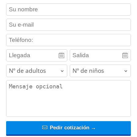
contact_name
contact_email
contact_phone
adults
children
contact_message
Pedir cotización →