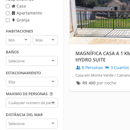
Casa
Apartamento
Granja
HABITACIONES
Habitaciones
Habitaciones
min
max
BAÑOS
MAGNÍFICA CASA A 1 K
Baños
HYDRO SUITE
8 Personas
3 Cuartos
ESTACIONAMIENTO
Casa em Monte Verde / Caman
Estacionamiento
R$
400
por noche
MAXIMO DE PERSONAS
Maximo
de
personas
DISTÂNCIA DEL MAR
Distância
del