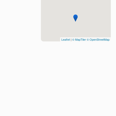
Leaflet
|
© MapTiler
© OpenStreetMap