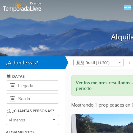
15 años
Alqui
¿A donde vas?
🇧🇷 Brasil (11.300)
DATAS
Ver los mejores resultados
período.
Mostrando 1 propiedades
en
¿CUÁNTAS PERSONAS?
¿Cuántas
personas?
ALOJAMIENTOS