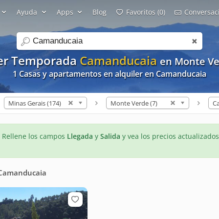
Ayuda
Apps
Blog
Favoritos (0)
Conversaci
search
ler Temporada
Camanducaia
en Monte V
1 Casas y apartamentos en alquiler en Camanducaia
Minas Gerais (174)
Monte Verde (7)
C
- Rellene los campos
Llegada
y
Salida
y vea los precios actualizados
Camanducaia