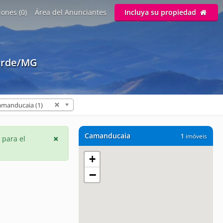
ones (0)
Área del Anunciantes
Incluya su propiedad
erde/MG
amanducaia (1)
Camanducaia
1
imóveis
 para el
+
−