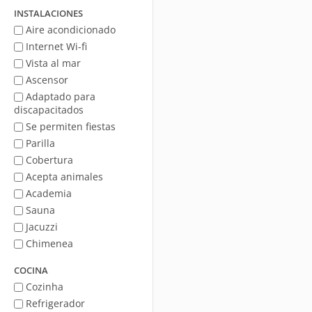
mar
INSTALACIONES
Aire acondicionado
Internet Wi-fi
Vista al mar
Ascensor
Adaptado para
discapacitados
Se permiten fiestas
Parilla
Cobertura
Acepta animales
Academia
Sauna
Jacuzzi
Chimenea
COCINA
Cozinha
Refrigerador