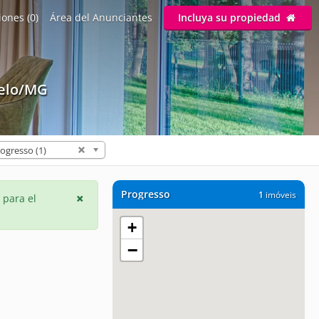
ones (0)
Área del Anunciantes
Incluya su propiedad
elo/MG
ogresso (1)
Progresso
1
imóveis
 para el
+
−