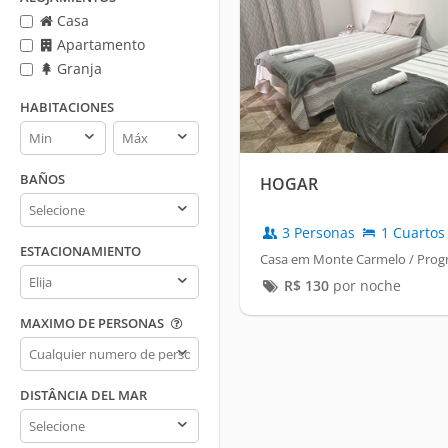
Casa
Apartamento
Granja
HABITACIONES
Habitaciones
Habitaciones
min
max
BAÑOS
HOGAR
Baños
3 Personas
1 Cuartos
ESTACIONAMIENTO
Casa em Monte Carmelo / Prog
Estacionamiento
R$
130
por noche
MAXIMO DE PERSONAS
Maximo
de
personas
DISTÂNCIA DEL MAR
Distância
del