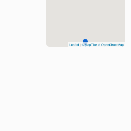
Leaflet
|
© MapTiler
© OpenStreetMap