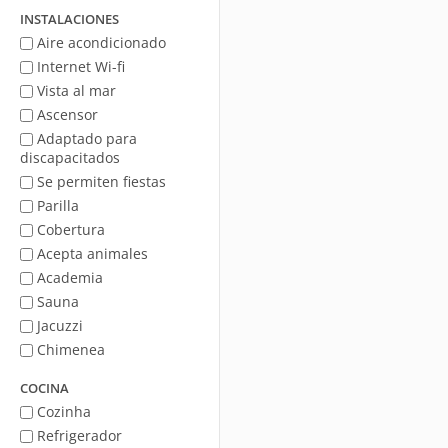
mar
INSTALACIONES
Aire acondicionado
Internet Wi-fi
Vista al mar
Ascensor
Adaptado para
discapacitados
Se permiten fiestas
Parilla
Cobertura
Acepta animales
Academia
Sauna
Jacuzzi
Chimenea
COCINA
Cozinha
Refrigerador