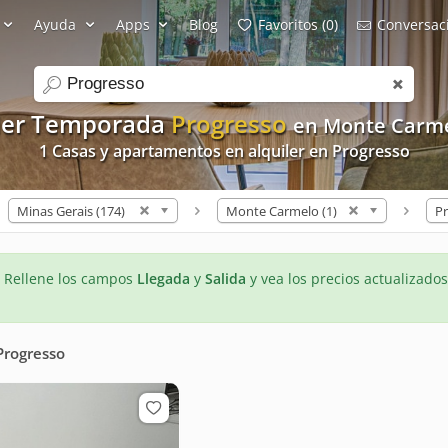
Ayuda
Apps
Blog
Favoritos (0)
Conversaci
search
ler Temporada
Progresso
en Monte Carm
1 Casas y apartamentos en alquiler en Progresso
Minas Gerais (174)
Monte Carmelo (1)
Pr
- Rellene los campos
Llegada
y
Salida
y vea los precios actualizados
Progresso