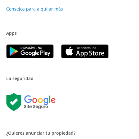
Consejos para alquilar más
Apps
La seguridad
¿Quieres anunciar tu propiedad?