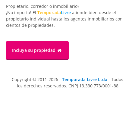
Propietario, corredor o inmobiliario?
¡No importa! El
Temporada
Livre
atiende bien desde el
propietario individual hasta los agentes inmobiliarios con
cientos de propiedades.
Incluya su propiedad
Copyright © 2011-2026 -
Temporada Livre Ltda
- Todos
los derechos reservados. CNPJ 13.330.773/0001-88