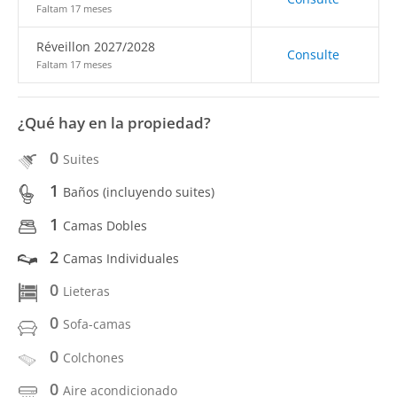
Faltam 17 meses
Réveillon 2027/2028
Consulte
Faltam 17 meses
¿Qué hay en la propiedad?
0
Suites
1
Baños (incluyendo suites)
1
Camas Dobles
2
Camas Individuales
0
Lieteras
0
Sofa-camas
0
Colchones
0
Aire acondicionado