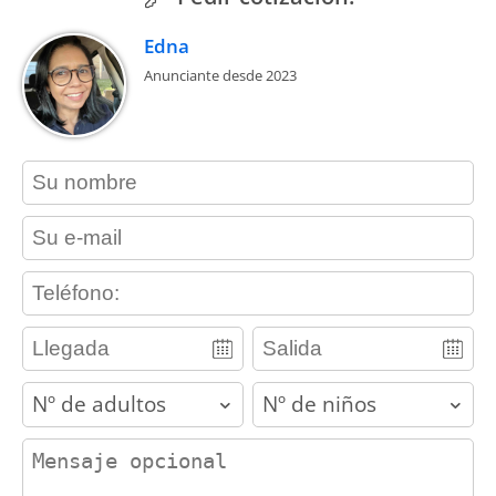
Edna
Anunciante desde 2023
contact_name
contact_email
contact_phone
adults
children
contact_message