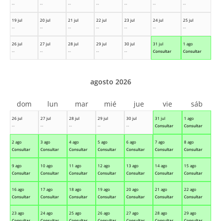
--
--
--
--
--
--
--
19 jul
20 jul
21 jul
22 jul
23 jul
24 jul
25 jul
--
--
--
--
--
--
--
26 jul
27 jul
28 jul
29 jul
30 jul
31 jul
1 ago
--
--
--
--
--
Consultar
Consultar
agosto 2026
dom
lun
mar
mié
jue
vie
sáb
26 jul
27 jul
28 jul
29 jul
30 jul
31 jul
1 ago
--
--
--
--
--
Consultar
Consultar
2 ago
3 ago
4 ago
5 ago
6 ago
7 ago
8 ago
Consultar
Consultar
Consultar
Consultar
Consultar
Consultar
Consultar
9 ago
10 ago
11 ago
12 ago
13 ago
14 ago
15 ago
Consultar
Consultar
Consultar
Consultar
Consultar
Consultar
Consultar
16 ago
17 ago
18 ago
19 ago
20 ago
21 ago
22 ago
Consultar
Consultar
Consultar
Consultar
Consultar
Consultar
Consultar
23 ago
24 ago
25 ago
26 ago
27 ago
28 ago
29 ago
Consultar
Consultar
Consultar
Consultar
Consultar
Consultar
Consultar