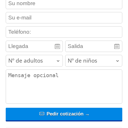
contact_name
contact_email
contact_phone
adults
children
contact_message
Pedir cotización →