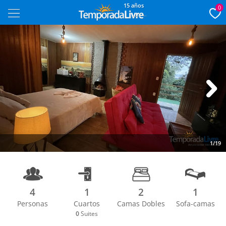
15 años
0
Next
1/19
4
1
2
1
Personas
Cuartos
Camas Dobles
Sofa-camas
0
Suites