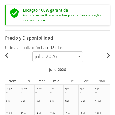
Locação 100% garantida
Anunciante verificado pelo TemporadaLivre - proteção
total antifraude
Precio y Disponibilidad
Ultima actualización hace
18 días
calendar-
month
julio 2026
dom
lun
mar
mié
jue
vie
sáb
28 jun
29 jun
30 jun
1 jul
2 jul
3 jul
4 jul
--
--
--
--
--
--
--
5 jul
6 jul
7 jul
8 jul
9 jul
10 jul
11 jul
--
--
--
--
--
--
--
12 jul
13 jul
14 jul
15 jul
16 jul
17 jul
18 jul