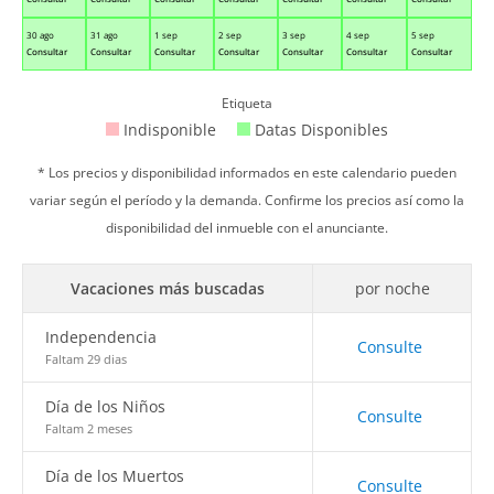
30 ago
31 ago
1 sep
2 sep
3 sep
4 sep
5 sep
Consultar
Consultar
Consultar
Consultar
Consultar
Consultar
Consultar
Etiqueta
Indisponible
Datas Disponibles
* Los precios y disponibilidad informados en este calendario pueden
variar según el período y la demanda. Confirme los precios así como la
disponibilidad del inmueble con el anunciante.
Vacaciones más buscadas
por noche
Independencia
Consulte
Faltam 29 dias
Día de los Niños
Consulte
Faltam 2 meses
Día de los Muertos
Consulte