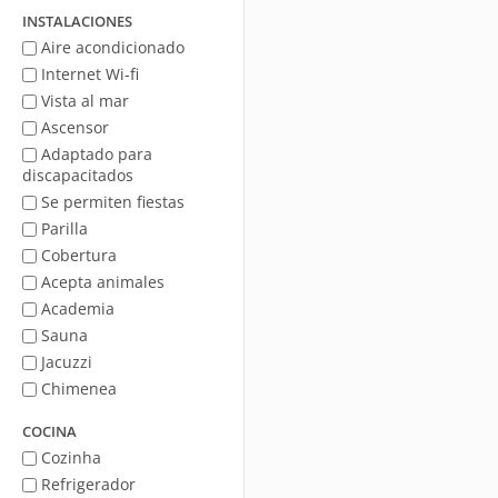
mar
INSTALACIONES
Aire acondicionado
Internet Wi-fi
Vista al mar
Ascensor
Adaptado para
discapacitados
Se permiten fiestas
Parilla
Cobertura
Acepta animales
Academia
Sauna
Jacuzzi
Chimenea
COCINA
Cozinha
Refrigerador