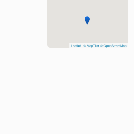
Leaflet
|
© MapTiler
© OpenStreetMap