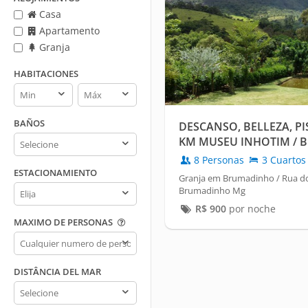
Casa
Apartamento
Granja
HABITACIONES
Habitaciones
Habitaciones
min
max
BAÑOS
DESCANSO, BELLEZA, PI
Baños
KM MUSEU INHOTIM / 
8 Personas
3 Cuartos
ESTACIONAMIENTO
Granja em Brumadinho / Rua do
Estacionamiento
Brumadinho Mg
R$
900
por noche
MAXIMO DE PERSONAS
Maximo
de
personas
DISTÂNCIA DEL MAR
Distância
del