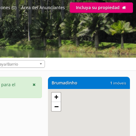
ones (0)
Área del Anunciantes
Incluya su propiedad
aya/Barrio
Brumadinho
1
imóveis
 para el
+
−