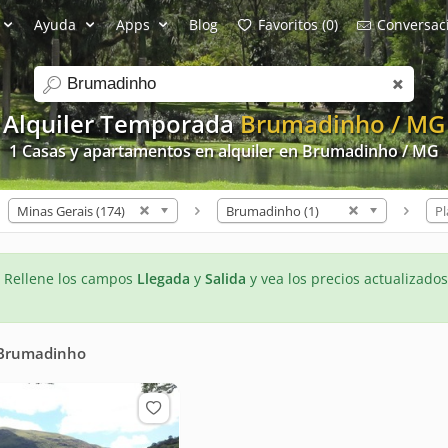
Ayuda
Apps
Blog
Favoritos (0)
Conversaci
search
Alquiler Temporada
Brumadinho / MG
1 Casas y apartamentos en alquiler en Brumadinho / MG
Minas Gerais (174)
Brumadinho (1)
Pl
- Rellene los campos
Llegada
y
Salida
y vea los precios actualizados
Brumadinho