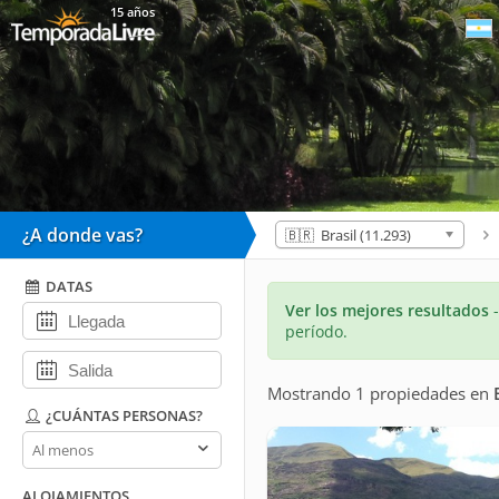
15 años
¿A donde vas?
🇧🇷 Brasil (11.293)
DATAS
Ver los mejores resultados
período.
Mostrando 1 propiedades
en
¿CUÁNTAS PERSONAS?
¿Cuántas
personas?
ALOJAMIENTOS