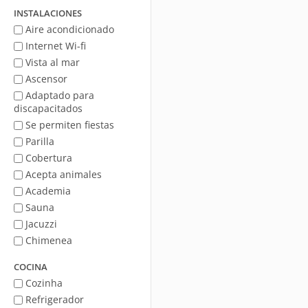
mar
INSTALACIONES
Aire acondicionado
Internet Wi-fi
Vista al mar
Ascensor
Adaptado para
discapacitados
Se permiten fiestas
Parilla
Cobertura
Acepta animales
Academia
Sauna
Jacuzzi
Chimenea
COCINA
Cozinha
Refrigerador