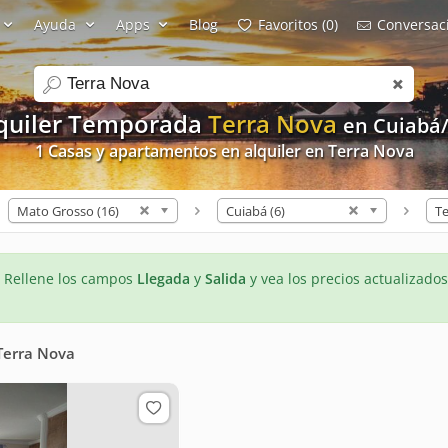
Ayuda
Apps
Blog
Favoritos (0)
Conversaci
search
quiler Temporada
Terra Nova
en Cuiabá
1 Casas y apartamentos en alquiler en Terra Nova
Mato Grosso (16)
Cuiabá (6)
Te
- Rellene los campos
Llegada
y
Salida
y vea los precios actualizados
Terra Nova