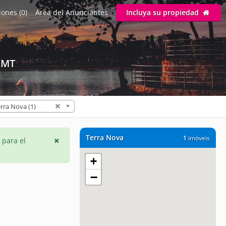
ones (0)
Área del Anunciantes
Incluya su propiedad
/MT
rra Nova (1)
Terra Nova
1
imóveis
 para el
+
−