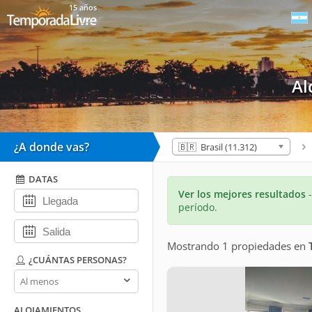
15 años
Al
¿A donde vas?
🇧🇷 Brasil (11.312)
DATAS
Ver los mejores resultados
período.
Mostrando 1 propiedades
en
¿CUÁNTAS PERSONAS?
¿Cuántas
personas?
ALOJAMIENTOS