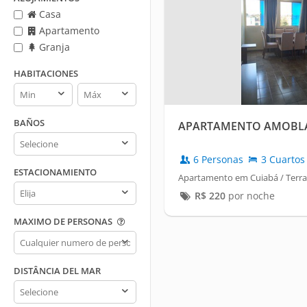
Casa
Apartamento
Granja
HABITACIONES
Habitaciones
Habitaciones
min
max
BAÑOS
APARTAMENTO AMOBLA
Baños
6 Personas
3 Cuartos
ESTACIONAMIENTO
Apartamento em Cuiabá / Terr
Estacionamiento
R$
220
por noche
MAXIMO DE PERSONAS
Maximo
de
personas
DISTÂNCIA DEL MAR
Distância
del