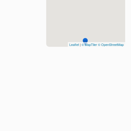
Leaflet
|
© MapTiler
© OpenStreetMap