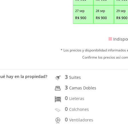
27 sep
28 sep
29 sep
R$
900
R$
900
R$
900
Indispo
* Los precios y disponibilidad informados
Confirme los precios así com
3
ué hay en la propiedad?
Suites
3
Camas Dobles
0
Lieteras
0
Colchones
0
Ventiladores