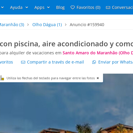
Ayuda
Apps
Blog
Favoritos (0)
Conversaci
Maranhão
(3)
Olho Dágua
(1)
Anuncio #159940
con piscina, aire acondicionado y com
para alquiler de vacaciones em
Santo Amaro do Maranhão (Olho 
voritos
Compartir a través de e-mail
Enviar por What
Utiliza las flechas del teclado para navegar entre las fotos