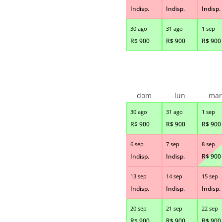
Indisp.
Indisp.
Indisp.
30 ago
31 ago
1 sep
R$
900
R$
900
R$
900
dom
lun
ma
30 ago
31 ago
1 sep
R$
900
R$
900
R$
900
6 sep
7 sep
8 sep
Indisp.
Indisp.
R$
900
13 sep
14 sep
15 sep
Indisp.
Indisp.
Indisp.
20 sep
21 sep
22 sep
R$
900
R$
900
R$
900