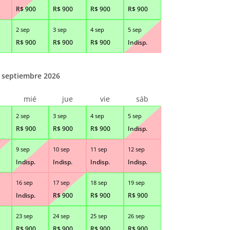
R$
900
R$
900
R$
900
R$
900
2 sep
3 sep
4 sep
5 sep
R$
900
R$
900
R$
900
Indisp.
septiembre 2026
r
mié
jue
vie
sáb
2 sep
3 sep
4 sep
5 sep
R$
900
R$
900
R$
900
Indisp.
9 sep
10 sep
11 sep
12 sep
Indisp.
Indisp.
Indisp.
Indisp.
16 sep
17 sep
18 sep
19 sep
Indisp.
R$
900
R$
900
R$
900
23 sep
24 sep
25 sep
26 sep
R$
900
R$
900
R$
900
R$
900