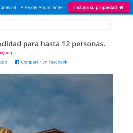
ones (0)
Área del Anunciantes
Incluya su propiedad
odidad para hasta 12 personas.
Dágua)
sapp
Compartir en Facebook