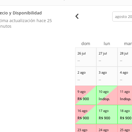
ecio y Disponibilidad
calendar
month
tima actualización hace
25
nutos
dom
lun
ma
26 jul
27 jul
28 jul
--
--
--
2 ago
3 ago
4 ago
--
--
--
9 ago
10 ago
11 ago
R$
900
Indisp.
Indisp.
16 ago
17 ago
18 ago
R$
900
R$
900
R$
900
23 ago
24 ago
25 ago