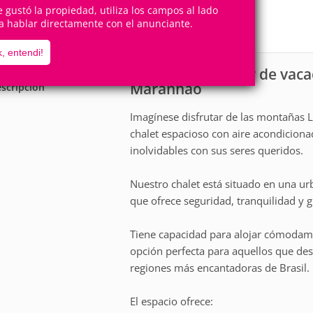
12
3
te gustó la propiedad, utiliza los campos al lado
Personas
Cuartos
a hablar directamente con el anunciante.
3
Suites
, entendi!
Casa para alquiler de va
Maranhão
scripción
Imagínese disfrutar de las montañas L
chalet espacioso con aire acondicion
inolvidables con sus seres queridos.
Nuestro chalet está situado en una u
que ofrece seguridad, tranquilidad y
Tiene capacidad para alojar cómodamen
opción perfecta para aquellos que des
regiones más encantadoras de Brasil.
El espacio ofrece: