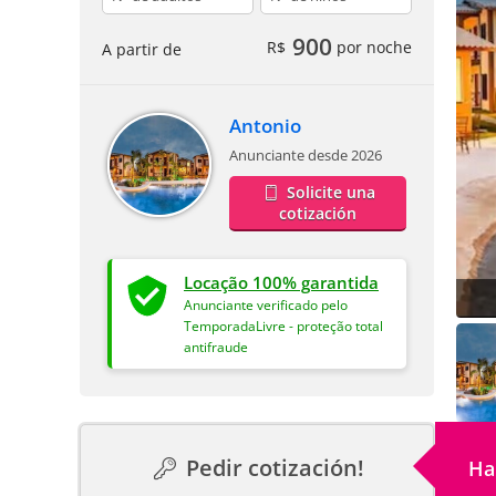
900
R$
por noche
A partir de
Antonio
Anunciante desde 2026
Solicite una
cotización
Locação 100% garantida
Anunciante verificado pelo
TemporadaLivre - proteção total
antifraude
Pedir cotización!
Ha