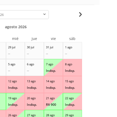
-
agosto 2026
r
mié
jue
vie
sáb
29 jul
30 jul
31 jul
1 ago
--
--
--
--
5 ago
6 ago
7 ago
8 ago
--
--
Indisp.
Indisp.
12 ago
13 ago
14 ago
15 ago
Indisp.
Indisp.
Indisp.
Indisp.
19 ago
20 ago
21 ago
22 ago
Indisp.
Indisp.
R$
900
Indisp.
26 ago
27 ago
28 ago
29 ago