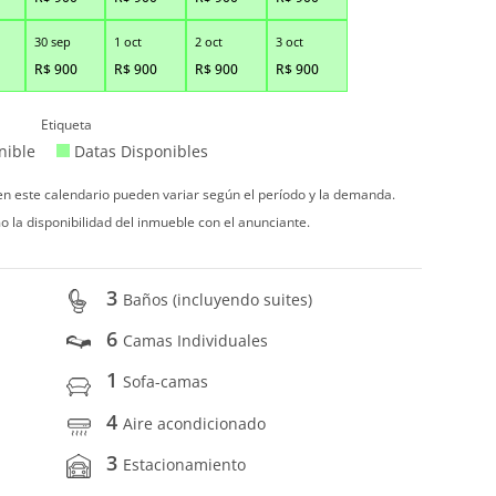
30 sep
1 oct
2 oct
3 oct
R$
900
R$
900
R$
900
R$
900
Etiqueta
nible
Datas Disponibles
 en este calendario pueden variar según el período y la demanda.
o la disponibilidad del inmueble con el anunciante.
3
Baños (incluyendo suites)
6
Camas Individuales
1
Sofa-camas
4
Aire acondicionado
3
Estacionamiento