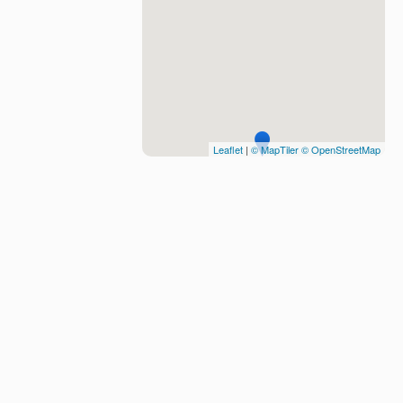
Leaflet
|
© MapTiler
© OpenStreetMap