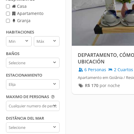
Casa
Apartamento
Granja
HABITACIONES
Habitaciones
Habitaciones
min
max
BAÑOS
DEPARTAMENTO, CÓMO
Baños
UBICACIÓN
6 Personas
2 Cuartos
ESTACIONAMIENTO
Apartamento em Goiânia / Resid
Estacionamiento
R$
170
por noche
MAXIMO DE PERSONAS
Maximo
de
personas
DISTÂNCIA DEL MAR
Distância
del