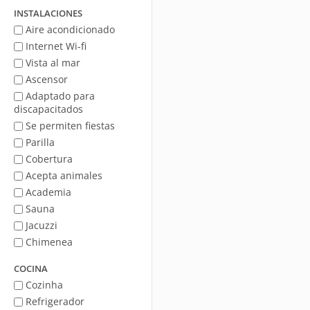
mar
INSTALACIONES
Aire acondicionado
Internet Wi-fi
Vista al mar
Ascensor
Adaptado para
discapacitados
Se permiten fiestas
Parilla
Cobertura
Acepta animales
Academia
Sauna
Jacuzzi
Chimenea
COCINA
Cozinha
Refrigerador