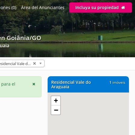
ones (0)
Área del Anunciantes
Incluya su propiedad
en Goiânia/GO
guaia
Residencial Vale do Araguaia (1)
Residencial Vale do
1
imóveis
 para el
Araguaia
+
−