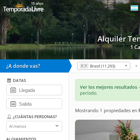
15 años
Alquiler T
1 Ca
¿A donde vas?
🇧🇷 Brasil (11.293)
DATAS
Ver los mejores resultados
período.
Mostrando 1 propiedades
en
¿CUÁNTAS PERSONAS?
¿Cuántas
personas?
ALOJAMIENTOS