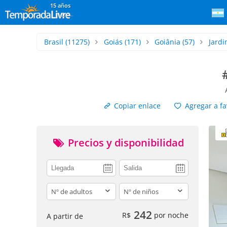
15 años
Brasil
(11275)
Goiás
(171)
Goiânia
(57)
Jardi
Copiar enlace
Agregar a fa
Precios y disponibilidad
adults
children
242
R$
por noche
A partir de