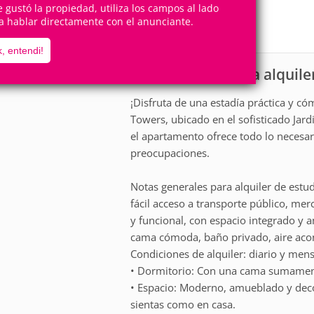
2
1
te gustó la propiedad, utiliza los campos al lado
Personas
Cuartos
a hablar directamente con el anunciante.
0
Suites
, entendi!
Apartamento para alquile
scripción
¡Disfruta de una estadía práctica y c
Towers, ubicado en el sofisticado Jard
el apartamento ofrece todo lo necesar
preocupaciones.
Notas generales para alquiler de estu
fácil acceso a transporte público, mer
y funcional, con espacio integrado y 
cama cómoda, baño privado, aire acond
Condiciones de alquiler: diario y mens
• Dormitorio: Con una cama sumament
• Espacio: Moderno, amueblado y dec
sientas como en casa.