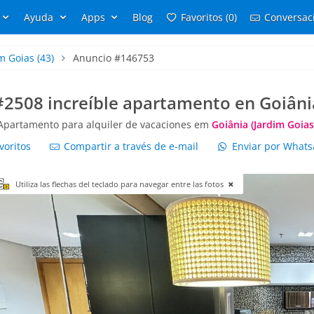
Ayuda
Apps
Blog
Favoritos (0)
Conversaci
m Goias
(43)
Anuncio #146753
#2508 increíble apartamento en Goiâni
Apartamento para alquiler de vacaciones em
Goiânia (Jardim Goias
voritos
Compartir a través de e-mail
Enviar por What
Utiliza las flechas del teclado para navegar entre las fotos