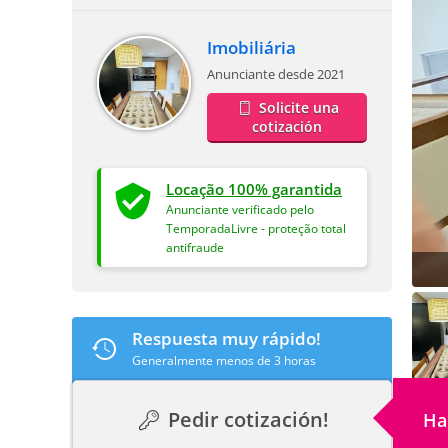
Imobiliária
Anunciante desde 2021
Solicite una
cotización
Locação 100% garantida
Anunciante verificado pelo
TemporadaLivre - proteção total
antifraude
Respuesta muy rápido!
Generalmente menos de 3 horas
Pedir cotización!
Ha