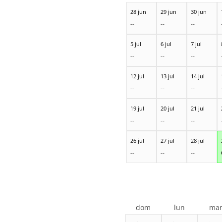
28 jun
29 jun
30 jun
--
--
--
5 jul
6 jul
7 jul
--
--
--
12 jul
13 jul
14 jul
--
--
--
19 jul
20 jul
21 jul
--
--
--
26 jul
27 jul
28 jul
--
--
--
dom
lun
ma