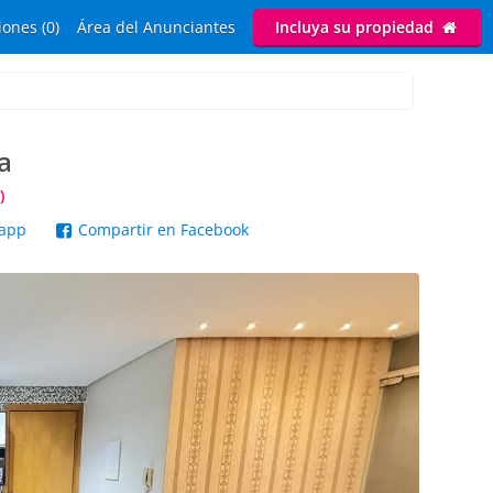
ones (0)
Área del Anunciantes
Incluya su propiedad
a
)
sapp
Compartir en Facebook