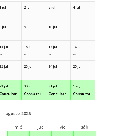
1 jul
2 jul
3 jul
4 jul
--
--
--
--
8 jul
9 jul
10 jul
11 jul
--
--
--
--
15 jul
16 jul
17 jul
18 jul
--
--
--
--
22 jul
23 jul
24 jul
25 jul
--
--
--
--
29 jul
30 jul
31 jul
1 ago
Consultar
Consultar
Consultar
Consultar
agosto 2026
r
mié
jue
vie
sáb