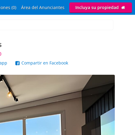
ones (0)
Área del Anunciantes
Incluya su propiedad
s
)
sapp
Compartir en Facebook