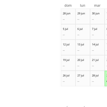
dom
lun
mar
28 jun
29 jun
30 jun
--
--
--
5 jul
6 jul
7 jul
--
--
--
12 jul
13 jul
14 jul
--
--
--
19 jul
20 jul
21 jul
--
--
--
26 jul
27 jul
28 jul
--
--
--