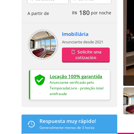
180
R$
por noche
A partir de
Imobiliária
Anunciante desde 2021
Solicite una
cotización
Locação 100% garantida
Anunciante verificado pelo
TemporadaLivre - proteção total
antifraude
Respuesta muy rápido!
Generalmente menos de 3 horas