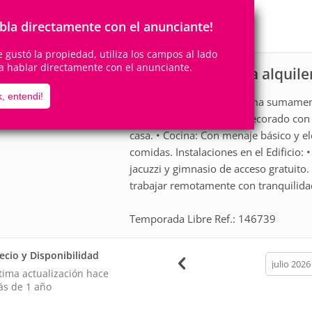
2
1
Personas
Cuartos
bla directamente con el anunciante!
0
Suites
te gustó la propiedad, utiliza los campos al lado
a hablar directamente con el anunciante.
Apartamento para alquile
scripción
, entendi!
• Dormitorio: Con una cama sumament
Moderno, amueblado y decorado con b
casa. • Cocina: Con menaje básico y e
comidas. Instalaciones en el Edificio: 
jacuzzi y gimnasio de acceso gratuito.
trabajar remotamente con tranquilida
Temporada Libre Ref.: 146739
ecio y Disponibilidad
calendar
month
tima actualización hace
s de 1 año