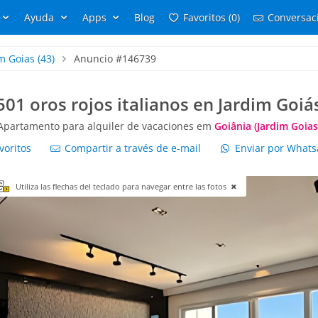
Ayuda
Apps
Blog
Favoritos (0)
Conversaci
m Goias
(43)
Anuncio #146739
501 oros rojos italianos en Jardim Goiá
Apartamento para alquiler de vacaciones em
Goiânia (Jardim Goias
voritos
Compartir a través de e-mail
Enviar por What
Utiliza las flechas del teclado para navegar entre las fotos