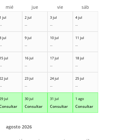
mié
jue
vie
sáb
1 jul
2 jul
3 jul
4 jul
--
--
--
--
8 jul
9 jul
10 jul
11 jul
--
--
--
--
15 jul
16 jul
17 jul
18 jul
--
--
--
--
22 jul
23 jul
24 jul
25 jul
--
--
--
--
29 jul
30 jul
31 jul
1 ago
Consultar
Consultar
Consultar
Consultar
agosto 2026