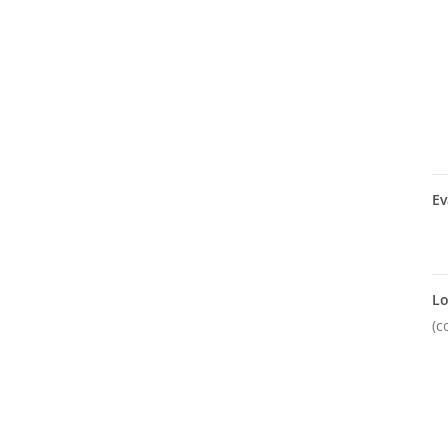
Ev
Lo
(c