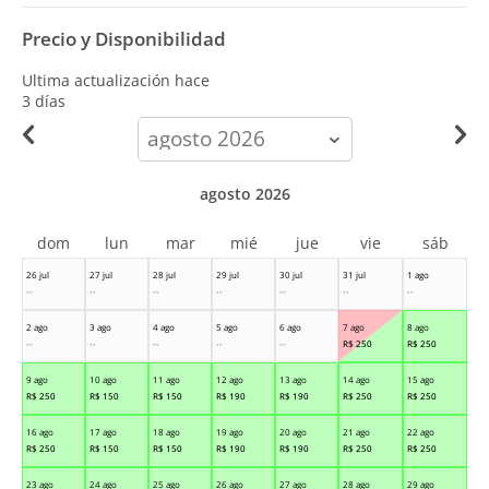
Precio y Disponibilidad
Ultima actualización hace
3 días
calendar-
month
agosto 2026
dom
lun
mar
mié
jue
vie
sáb
26 jul
27 jul
28 jul
29 jul
30 jul
31 jul
1 ago
--
--
--
--
--
--
--
2 ago
3 ago
4 ago
5 ago
6 ago
7 ago
8 ago
--
--
--
--
--
R$
250
R$
250
9 ago
10 ago
11 ago
12 ago
13 ago
14 ago
15 ago
R$
250
R$
150
R$
150
R$
190
R$
190
R$
250
R$
250
16 ago
17 ago
18 ago
19 ago
20 ago
21 ago
22 ago
R$
250
R$
150
R$
150
R$
190
R$
190
R$
250
R$
250
23 ago
24 ago
25 ago
26 ago
27 ago
28 ago
29 ago