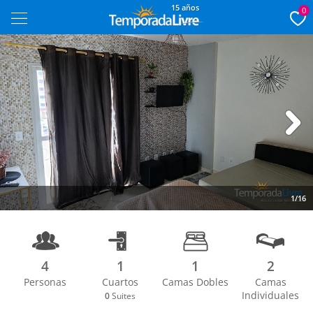
15 años
0
Next
1/16
4
1
1
2
Personas
Cuartos
Camas Dobles
Camas
Individuales
0
Suites