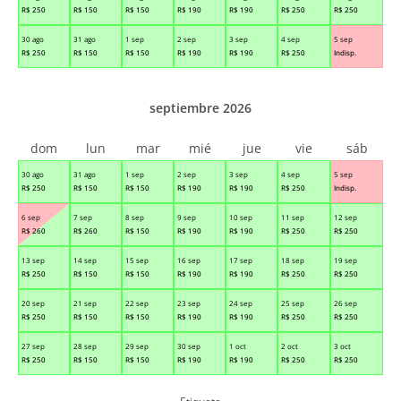
R$
250
R$
150
R$
150
R$
190
R$
190
R$
250
R$
250
30 ago
31 ago
1 sep
2 sep
3 sep
4 sep
5 sep
R$
250
R$
150
R$
150
R$
190
R$
190
R$
250
Indisp.
septiembre 2026
dom
lun
mar
mié
jue
vie
sáb
30 ago
31 ago
1 sep
2 sep
3 sep
4 sep
5 sep
R$
250
R$
150
R$
150
R$
190
R$
190
R$
250
Indisp.
6 sep
7 sep
8 sep
9 sep
10 sep
11 sep
12 sep
R$
260
R$
260
R$
150
R$
190
R$
190
R$
250
R$
250
13 sep
14 sep
15 sep
16 sep
17 sep
18 sep
19 sep
R$
250
R$
150
R$
150
R$
190
R$
190
R$
250
R$
250
20 sep
21 sep
22 sep
23 sep
24 sep
25 sep
26 sep
R$
250
R$
150
R$
150
R$
190
R$
190
R$
250
R$
250
27 sep
28 sep
29 sep
30 sep
1 oct
2 oct
3 oct
R$
250
R$
150
R$
150
R$
190
R$
190
R$
250
R$
250