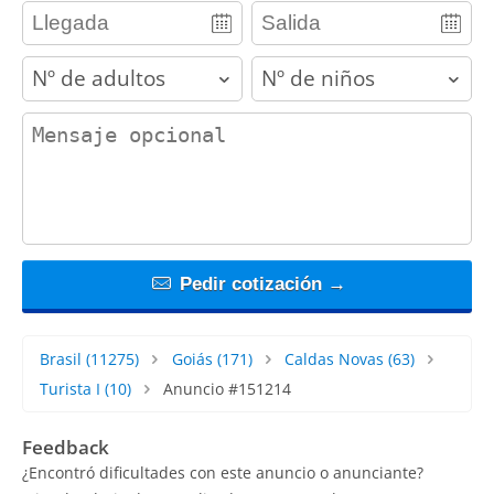
adults
children
contact_message
Pedir cotización →
Brasil
(11275)
Goiás
(171)
Caldas Novas
(63)
Turista I
(10)
Anuncio #151214
Feedback
¿Encontró dificultades con este anuncio o anunciante?