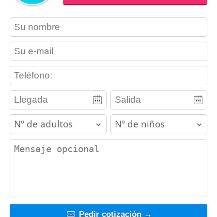
contact_name
contact_email
contact_phone
adults
children
contact_message
Pedir cotización →