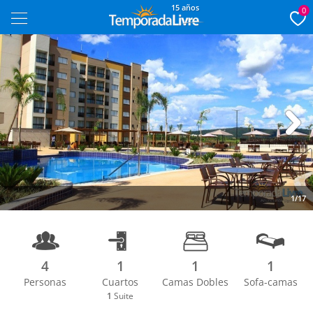
15 años
0
Next
1/17
4
1
1
1
Personas
Cuartos
Camas Dobles
Sofa-camas
1
Suite