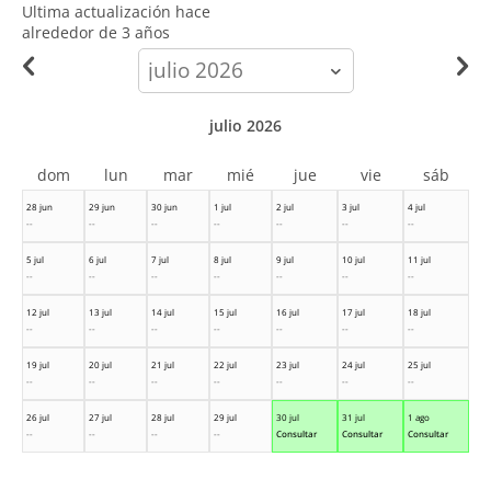
Ultima actualización hace
alrededor de 3 años
calendar-
month
julio 2026
dom
lun
mar
mié
jue
vie
sáb
28 jun
29 jun
30 jun
1 jul
2 jul
3 jul
4 jul
--
--
--
--
--
--
--
5 jul
6 jul
7 jul
8 jul
9 jul
10 jul
11 jul
--
--
--
--
--
--
--
12 jul
13 jul
14 jul
15 jul
16 jul
17 jul
18 jul
--
--
--
--
--
--
--
19 jul
20 jul
21 jul
22 jul
23 jul
24 jul
25 jul
--
--
--
--
--
--
--
26 jul
27 jul
28 jul
29 jul
30 jul
31 jul
1 ago
--
--
--
--
Consultar
Consultar
Consultar