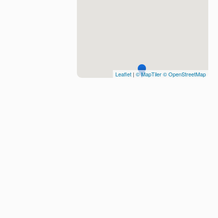
Leaflet
|
© MapTiler
© OpenStreetMap