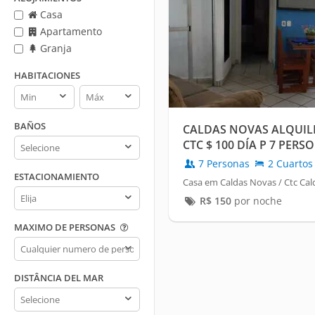
Casa
Apartamento
Granja
HABITACIONES
Habitaciones
Habitaciones
min
max
BAÑOS
CALDAS NOVAS ALQUIL
Baños
CTC $ 100 DÍA P 7 PERS
7 Personas
2 Cuartos
ESTACIONAMIENTO
Casa em Caldas Novas / Ctc Ca
Estacionamiento
R$
150
por noche
MAXIMO DE PERSONAS
Maximo
de
personas
DISTÂNCIA DEL MAR
Distância
del