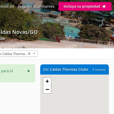
ones (0)
Área del Anunciantes
Incluya su propiedad
aldas Novas/GO
ube
Ctc Caldas Thermas Clube (1)
Ctc Caldas Thermas Clube
1
imóveis
 para el
+
−