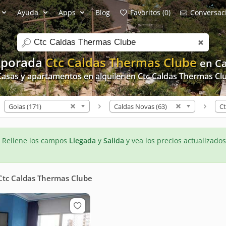
Ayuda
Apps
Blog
Favoritos (0)
Conversaci
search
mporada
Ctc Caldas Thermas Clube
en C
Casas y apartamentos en alquiler en Ctc Caldas Thermas Cl
Goias (171)
Caldas Novas (63)
- Rellene los campos
Llegada
y
Salida
y vea los precios actualizados
Ctc Caldas Thermas Clube