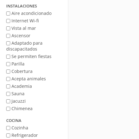
mar
INSTALACIONES
Aire acondicionado
Internet Wi-fi
Vista al mar
Ascensor
Adaptado para
discapacitados
Se permiten fiestas
Parilla
Cobertura
Acepta animales
Academia
Sauna
Jacuzzi
Chimenea
COCINA
Cozinha
Refrigerador