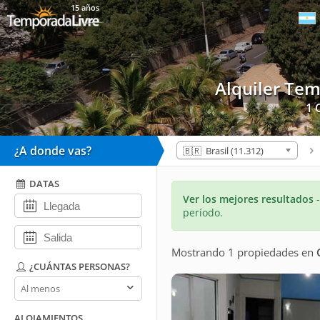
15 años
Alquiler Te
1 
¿A donde vas?
🇧🇷 Brasil (11.312)
DATAS
Ver los mejores resultados
período.
Mostrando 1 propiedades
en
¿CUÁNTAS PERSONAS?
¿Cuántas
personas?
ALOJAMIENTOS