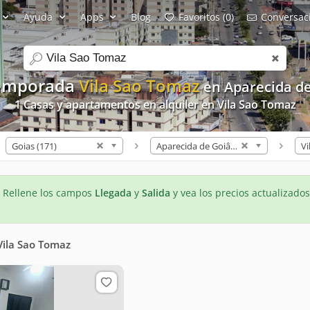
Ayuda
Apps
Blog
Favoritos (0)
Conversaci
search
Temporada
Vila Sao Tomaz
en Aparecida d
1 Casas y apartamentos en alquiler en Vila Sao Tomaz
Goias (171)
Aparecida de Goiânia (3)
Vi
- Rellene los campos
Llegada
y
Salida
y vea los precios actualizados
Vila Sao Tomaz