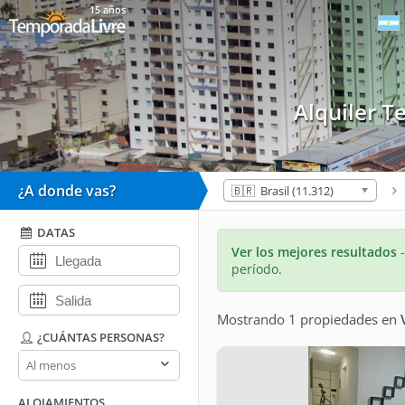
15 años
Alquiler 
¿A donde vas?
🇧🇷 Brasil (11.312)
DATAS
Ver los mejores resultados
período.
Mostrando 1 propiedades
en
¿CUÁNTAS PERSONAS?
¿Cuántas
personas?
ALOJAMIENTOS