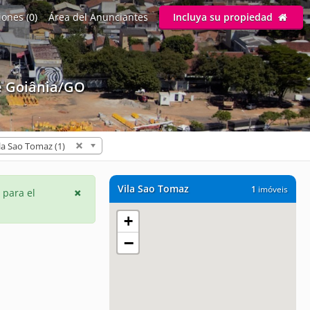
ones (0)
Área del Anunciantes
Incluya su propiedad
e Goiânia/GO
la Sao Tomaz (1)
Vila Sao Tomaz
1
imóveis
 para el
+
−