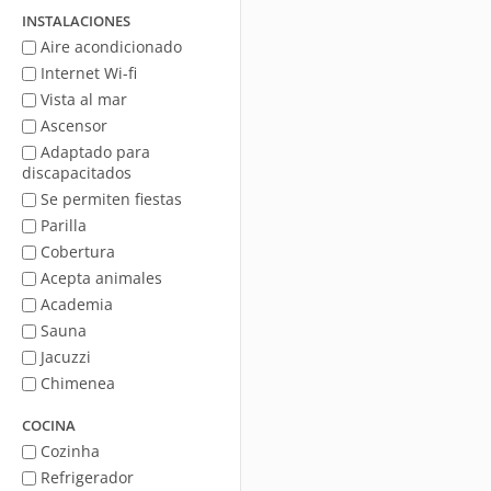
mar
INSTALACIONES
Aire acondicionado
Internet Wi-fi
Vista al mar
Ascensor
Adaptado para
discapacitados
Se permiten fiestas
Parilla
Cobertura
Acepta animales
Academia
Sauna
Jacuzzi
Chimenea
COCINA
Cozinha
Refrigerador