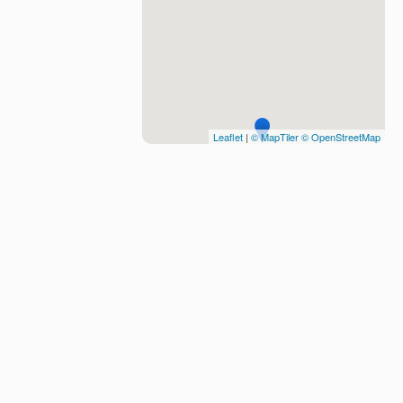
Leaflet
|
© MapTiler
© OpenStreetMap