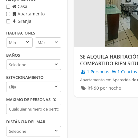
Casa
Apartamento
Granja
HABITACIONES
Habitaciones
Habitaciones
min
max
BAÑOS
SE ALQUILA HABITACIÓ
Baños
COMPARTIDO BIEN SIT
1 Personas
1 Cuartos
ESTACIONAMIENTO
Apartamento em Aparecida de G
Estacionamiento
R$
90
por noche
MAXIMO DE PERSONAS
Maximo
de
personas
DISTÂNCIA DEL MAR
Distância
del