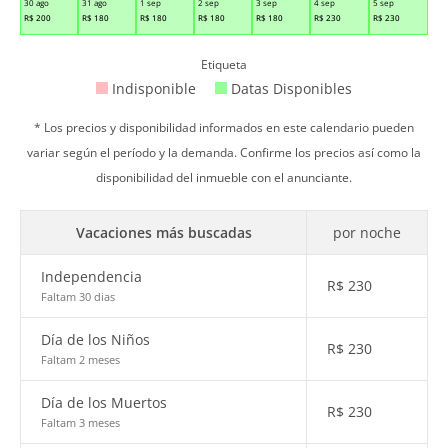
30 ago
31 ago
1 sep
2 sep
3 sep
4 sep
5 sep
R$
200
R$
180
R$
180
R$
180
R$
180
R$
230
R$
230
Etiqueta
Indisponible
Datas Disponibles
* Los precios y disponibilidad informados en este calendario pueden
variar según el período y la demanda. Confirme los precios así como la
disponibilidad del inmueble con el anunciante.
Vacaciones más buscadas
por noche
Independencia
R$
230
Faltam 30 dias
Día de los Niños
R$
230
Faltam 2 meses
Día de los Muertos
R$
230
Faltam 3 meses