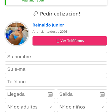
total antifraude
Pedir cotización!
Reinaldo Junior
Anunciante desde 2026
Ver Teléfonos
contact_name
contact_email
contact_phone
adults
children