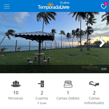
15 años
0
Next
1/17
10
2
1
2
Personas
Cuartos
Camas Dobles
Camas
Individuales
1
Suite