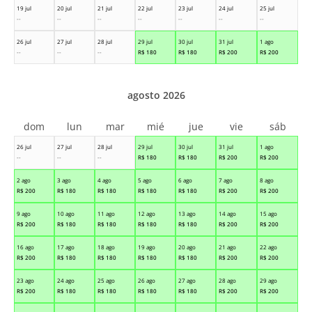
19 jul
20 jul
21 jul
22 jul
23 jul
24 jul
25 jul
--
--
--
--
--
--
--
26 jul
27 jul
28 jul
29 jul
30 jul
31 jul
1 ago
--
--
--
R$
180
R$
180
R$
200
R$
200
agosto 2026
dom
lun
mar
mié
jue
vie
sáb
26 jul
27 jul
28 jul
29 jul
30 jul
31 jul
1 ago
--
--
--
R$
180
R$
180
R$
200
R$
200
2 ago
3 ago
4 ago
5 ago
6 ago
7 ago
8 ago
R$
200
R$
180
R$
180
R$
180
R$
180
R$
200
R$
200
9 ago
10 ago
11 ago
12 ago
13 ago
14 ago
15 ago
R$
200
R$
180
R$
180
R$
180
R$
180
R$
200
R$
200
16 ago
17 ago
18 ago
19 ago
20 ago
21 ago
22 ago
R$
200
R$
180
R$
180
R$
180
R$
180
R$
200
R$
200
23 ago
24 ago
25 ago
26 ago
27 ago
28 ago
29 ago
R$
200
R$
180
R$
180
R$
180
R$
180
R$
200
R$
200