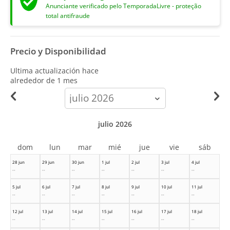
Anunciante verificado pelo TemporadaLivre - proteção
total antifraude
Precio y Disponibilidad
Ultima actualización hace
alrededor de 1 mes
calendar-
month
julio 2026
dom
lun
mar
mié
jue
vie
sáb
28 jun
29 jun
30 jun
1 jul
2 jul
3 jul
4 jul
--
--
--
--
--
--
--
5 jul
6 jul
7 jul
8 jul
9 jul
10 jul
11 jul
--
--
--
--
--
--
--
12 jul
13 jul
14 jul
15 jul
16 jul
17 jul
18 jul
--
--
--
--
--
--
--