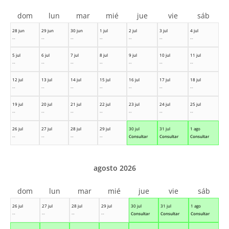
dom
lun
mar
mié
jue
vie
sáb
28 jun
29 jun
30 jun
1 jul
2 jul
3 jul
4 jul
--
--
--
--
--
--
--
5 jul
6 jul
7 jul
8 jul
9 jul
10 jul
11 jul
--
--
--
--
--
--
--
12 jul
13 jul
14 jul
15 jul
16 jul
17 jul
18 jul
--
--
--
--
--
--
--
19 jul
20 jul
21 jul
22 jul
23 jul
24 jul
25 jul
--
--
--
--
--
--
--
26 jul
27 jul
28 jul
29 jul
30 jul
31 jul
1 ago
--
--
--
--
Consultar
Consultar
Consultar
agosto 2026
dom
lun
mar
mié
jue
vie
sáb
26 jul
27 jul
28 jul
29 jul
30 jul
31 jul
1 ago
--
--
--
--
Consultar
Consultar
Consultar