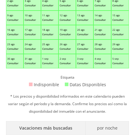
2 ago
3 ago
4 ago
5 ago
6 ago
7 ago
8 ago
Consultar
Consultar
Consultar
Consultar
Consultar
Consultar
Consultar
9 ago
10 ago
11 ago
12 ago
13 ago
14 ago
15 ago
Consultar
Consultar
Consultar
Consultar
Consultar
Consultar
Consultar
16 ago
17 ago
18 ago
19 ago
20 ago
21 ago
22 ago
Consultar
Consultar
Consultar
Consultar
Consultar
Consultar
Consultar
23 ago
24 ago
25 ago
26 ago
27 ago
28 ago
29 ago
Consultar
Consultar
Consultar
Consultar
Consultar
Consultar
Consultar
30 ago
31 ago
1 sep
2 sep
3 sep
4 sep
5 sep
Consultar
Consultar
Consultar
Consultar
Consultar
Consultar
Consultar
Etiqueta
Indisponible
Datas Disponibles
* Los precios y disponibilidad informados en este calendario pueden
variar según el período y la demanda. Confirme los precios así como la
disponibilidad del inmueble con el anunciante.
Vacaciones más buscadas
por noche