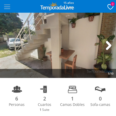
15 años
0
Next
1/10
6
2
1
0
Personas
Cuartos
Camas Dobles
Sofa-camas
1
Suite