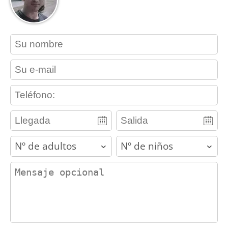
contact_name
contact_email
contact_phone
adults
children
contact_message