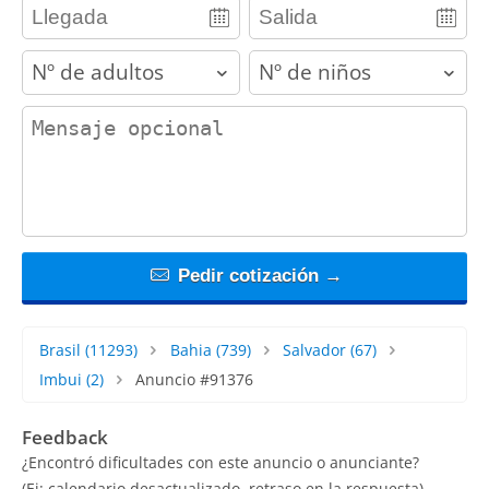
adults
children
contact_message
Pedir cotización →
Brasil
(11293)
Bahia
(739)
Salvador
(67)
Imbui
(2)
Anuncio #91376
Feedback
¿Encontró dificultades con este anuncio o anunciante?
(Ej: calendario desactualizado, retraso en la respuesta)