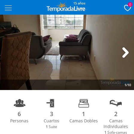
15 años
0
Next
1/10
6
3
1
2
Personas
Cuartos
Camas Dobles
Camas
Individuales
1
Suite
1
Sofa-camas