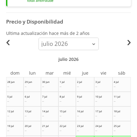
total antifraude
Precio y Disponibilidad
Ultima actualización hace
más de 2 años
calendar-
month
julio 2026
dom
lun
mar
mié
jue
vie
sáb
28 jun
29 jun
30 jun
1 jul
2 jul
3 jul
4 jul
--
--
--
--
--
--
--
5 jul
6 jul
7 jul
8 jul
9 jul
10 jul
11 jul
--
--
--
--
--
--
--
12 jul
13 jul
14 jul
15 jul
16 jul
17 jul
18 jul
--
--
--
--
--
--
--
19 jul
20 jul
21 jul
22 jul
23 jul
24 jul
25 jul
--
--
--
--
--
--
--