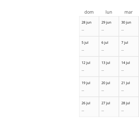
dom
lun
mar
28 jun
29 jun
30 jun
--
--
--
5 jul
6 jul
7 jul
--
--
--
12 jul
13 jul
14 jul
--
--
--
19 jul
20 jul
21 jul
--
--
--
26 jul
27 jul
28 jul
--
--
--