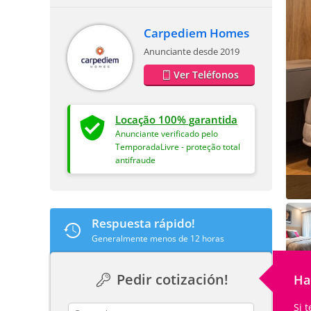
Carpediem Homes
Anunciante desde 2019
Ver Teléfonos
Locação 100% garantida
Anunciante verificado pelo
TemporadaLivre - proteção total
antifraude
Respuesta rápido!
Generalmente menos de 12 horas
Pedir cotización!
Ha
Si 
contact_name