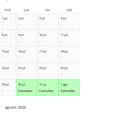
mié
jue
vie
sáb
1 jul
2 jul
3 jul
4 jul
--
--
--
--
8 jul
9 jul
10 jul
11 jul
--
--
--
--
15 jul
16 jul
17 jul
18 jul
--
--
--
--
22 jul
23 jul
24 jul
25 jul
--
--
--
--
29 jul
30 jul
31 jul
1 ago
--
Consultar
Consultar
Consultar
agosto 2026