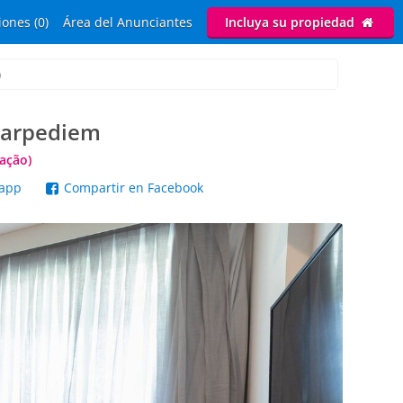
ones (0)
Área del Anunciantes
Incluya su propiedad
)
 Carpediem
ação)
sapp
Compartir en Facebook