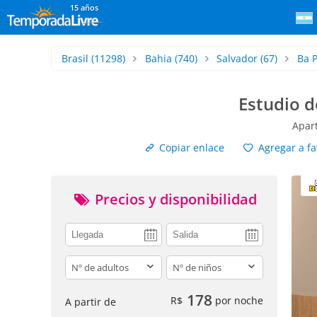
15 años
Brasil
(11298)
Bahia
(740)
Salvador
(67)
Ba 
Estudio d
Apar
Copiar enlace
Agregar a fa
Precios y disponibilidad
adults
children
178
R$
por noche
A partir de