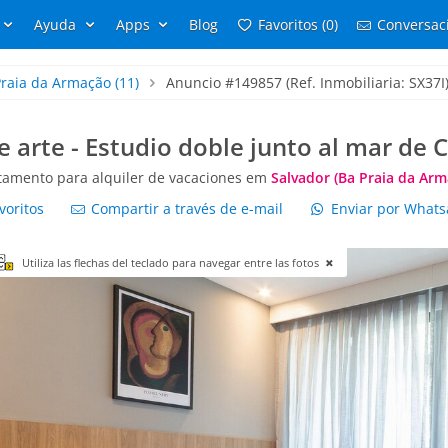
Ayuda
Apps
Blog
Favoritos (0)
Conversaci
Praia da Armação
(11)
Anuncio #149857 (Ref. Inmobiliaria: SX37I
e arte - Estudio doble junto al mar de
tamento para alquiler de vacaciones em
Salvador (Ba Praia da Arm
voritos
Compartir a través de e-mail
Enviar por What
Utiliza las flechas del teclado para navegar entre las fotos