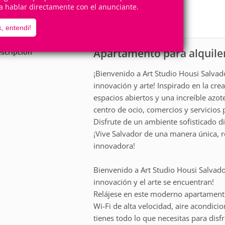
2
1
a hablar directamente con el anunciante.
Personas
Cuartos
1
Suite
, entendi!
Apartamento para alquile
scripción
¡Bienvenido a Art Studio Housi Salva
innovación y arte! Inspirado en la cre
espacios abiertos y una increíble azot
centro de ocio, comercios y servicios
Disfrute de un ambiente sofisticado d
¡Vive Salvador de una manera única, r
innovadora!
Bienvenido a Art Studio Housi Salvad
innovación y el arte se encuentran!
Relájese en este moderno apartament
Wi-Fi de alta velocidad, aire acondici
tienes todo lo que necesitas para dis