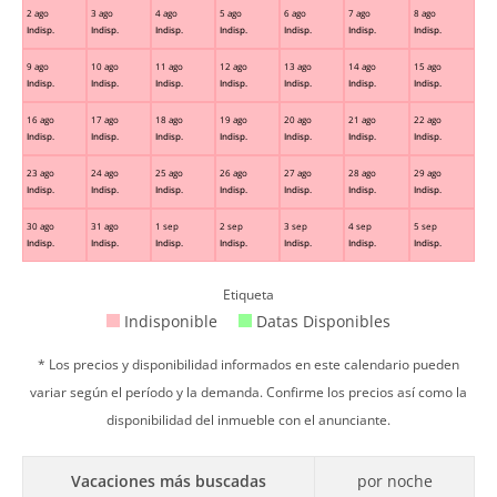
2 ago
3 ago
4 ago
5 ago
6 ago
7 ago
8 ago
Indisp.
Indisp.
Indisp.
Indisp.
Indisp.
Indisp.
Indisp.
9 ago
10 ago
11 ago
12 ago
13 ago
14 ago
15 ago
Indisp.
Indisp.
Indisp.
Indisp.
Indisp.
Indisp.
Indisp.
16 ago
17 ago
18 ago
19 ago
20 ago
21 ago
22 ago
Indisp.
Indisp.
Indisp.
Indisp.
Indisp.
Indisp.
Indisp.
23 ago
24 ago
25 ago
26 ago
27 ago
28 ago
29 ago
Indisp.
Indisp.
Indisp.
Indisp.
Indisp.
Indisp.
Indisp.
30 ago
31 ago
1 sep
2 sep
3 sep
4 sep
5 sep
Indisp.
Indisp.
Indisp.
Indisp.
Indisp.
Indisp.
Indisp.
Etiqueta
Indisponible
Datas Disponibles
* Los precios y disponibilidad informados en este calendario pueden
variar según el período y la demanda. Confirme los precios así como la
disponibilidad del inmueble con el anunciante.
Vacaciones más buscadas
por noche