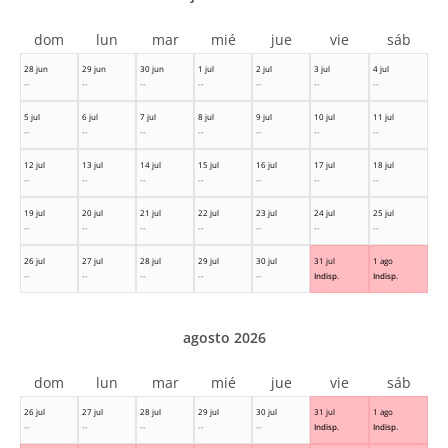
dom
lun
mar
mié
jue
vie
sáb
28 jun
29 jun
30 jun
1 jul
2 jul
3 jul
4 jul
--
--
--
--
--
--
--
5 jul
6 jul
7 jul
8 jul
9 jul
10 jul
11 jul
--
--
--
--
--
--
--
12 jul
13 jul
14 jul
15 jul
16 jul
17 jul
18 jul
--
--
--
--
--
--
--
19 jul
20 jul
21 jul
22 jul
23 jul
24 jul
25 jul
--
--
--
--
--
--
--
26 jul
27 jul
28 jul
29 jul
30 jul
31 jul
1 ago
--
--
--
--
--
Indisp.
Indisp.
agosto 2026
dom
lun
mar
mié
jue
vie
sáb
26 jul
27 jul
28 jul
29 jul
30 jul
31 jul
1 ago
--
--
--
--
--
Indisp.
Indisp.