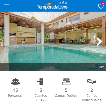
15 años
0
Next
1/47
15
5
5
2
Personas
Cuartos
Camas Dobles
Camas
Individuales
5
Suites