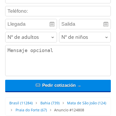
contact_phone
adults
children
contact_message
Pedir cotización →
Brasil
(11284)
Bahia
(739)
Mata de São João
(124)
Praia do Forte
(67)
Anuncio #124808