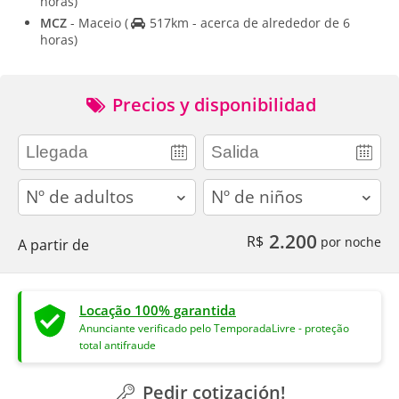
horas)
MCZ
- Maceio
(
517km - acerca de alrededor de 6
horas)
Precios y disponibilidad
adults
children
2.200
R$
por noche
A partir de
Locação 100% garantida
Anunciante verificado pelo TemporadaLivre - proteção
total antifraude
Pedir cotización!