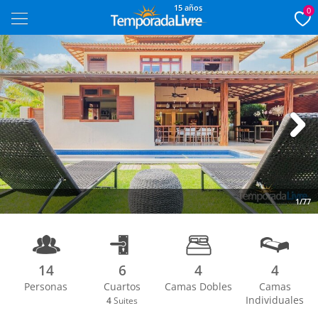
15 años
0
Next
1/77
14
6
4
4
Personas
Cuartos
Camas Dobles
Camas
Individuales
4
Suites