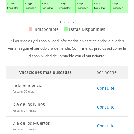
30 ago
31 ago
1 sep
2 sep
3 sep
4 sep
5 sep
Consultar
Consultar
Consultar
Consultar
Consultar
Consultar
Consultar
Etiqueta
Indisponible
Datas Disponibles
* Los precios y disponibilidad informados en este calendario pueden
variar según el período y la demanda. Confirme los precios así como la
disponibilidad del inmueble con el anunciante.
Vacaciones más buscadas
por noche
Independencia
Consulte
Faltam 29 dias
Día de los Niños
Consulte
Faltam 2 meses
Día de los Muertos
Consulte
Faltam 3 meses