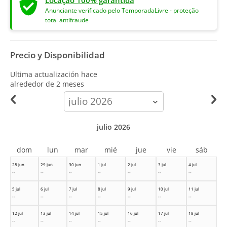
Locação 100% garantida
Anunciante verificado pelo TemporadaLivre - proteção
total antifraude
Precio y Disponibilidad
Ultima actualización hace
alrededor de 2 meses
calendar-
month
julio 2026
dom
lun
mar
mié
jue
vie
sáb
28 jun
29 jun
30 jun
1 jul
2 jul
3 jul
4 jul
--
--
--
--
--
--
--
5 jul
6 jul
7 jul
8 jul
9 jul
10 jul
11 jul
--
--
--
--
--
--
--
12 jul
13 jul
14 jul
15 jul
16 jul
17 jul
18 jul
--
--
--
--
--
--
--