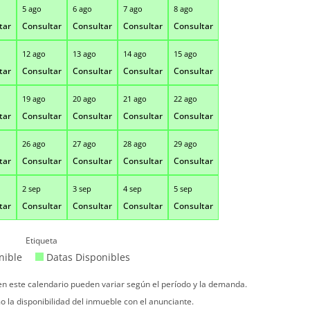
5 ago
6 ago
7 ago
8 ago
tar
Consultar
Consultar
Consultar
Consultar
12 ago
13 ago
14 ago
15 ago
tar
Consultar
Consultar
Consultar
Consultar
19 ago
20 ago
21 ago
22 ago
tar
Consultar
Consultar
Consultar
Consultar
26 ago
27 ago
28 ago
29 ago
tar
Consultar
Consultar
Consultar
Consultar
2 sep
3 sep
4 sep
5 sep
tar
Consultar
Consultar
Consultar
Consultar
Etiqueta
nible
Datas Disponibles
 en este calendario pueden variar según el período y la demanda.
o la disponibilidad del inmueble con el anunciante.