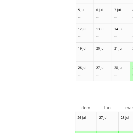
5 jul
6 jul
7 jul
--
--
--
12 jul
13 jul
14 jul
--
--
--
19 jul
20 jul
21 jul
--
--
--
26 jul
27 jul
28 jul
--
--
--
dom
lun
ma
26 jul
27 jul
28 jul
--
--
--