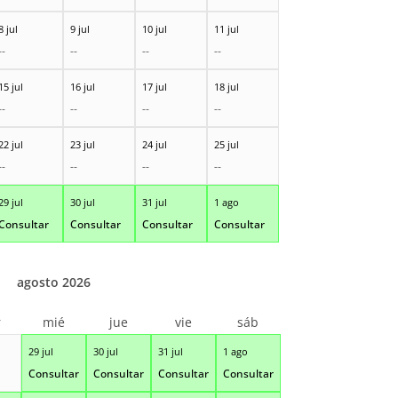
8 jul
9 jul
10 jul
11 jul
--
--
--
--
15 jul
16 jul
17 jul
18 jul
--
--
--
--
22 jul
23 jul
24 jul
25 jul
--
--
--
--
29 jul
30 jul
31 jul
1 ago
Consultar
Consultar
Consultar
Consultar
agosto 2026
r
mié
jue
vie
sáb
29 jul
30 jul
31 jul
1 ago
Consultar
Consultar
Consultar
Consultar