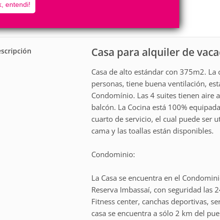
8
4
, entendi!
Personas
Cuartos
4
Suites
Casa para alquiler de vac
scripción
Casa de alto estándar con 375m2. La c
personas, tiene buena ventilación, es
Condomínio. Las 4 suites tienen aire 
balcón. La Cocina está 100% equipada
cuarto de servicio, el cual puede ser 
cama y las toallas están disponibles.
Condominio:
La Casa se encuentra en el Condominio
Reserva Imbassaí, con seguridad las 2
Fitness center, canchas deportivas, ser
casa se encuentra a sólo 2 km del pueb