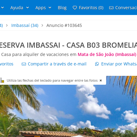
Ayuda
Apps
Blog
Favoritos (0)
Conversaci
4)
Imbassaí
(34)
Anuncio #103645
ESERVA IMBASSAI - CASA B03 BROMELI
Casa para alquiler de vacaciones em
Mata de São João (Imbassaí)
voritos
Compartir a través de e-mail
Enviar por What
Utiliza las flechas del teclado para navegar entre las fotos