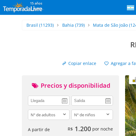
15 años
Brasil
(11293)
Bahia
(739)
Mata de São João
(12
R
Copiar enlace
Agregar a fa
Precios y disponibilidad
adults
children
1.200
R$
por noche
A partir de