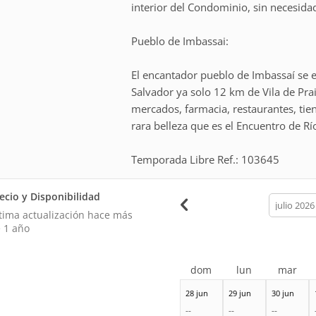
interior del Condominio, sin necesidad 
Pueblo de Imbassai:
El encantador pueblo de Imbassaí se 
Salvador ya solo 12 km de Vila de Prai
mercados, farmacia, restaurantes, ti
rara belleza que es el Encuentro de Rí
Temporada Libre Ref.: 103645
ecio y Disponibilidad
calendar
month
tima actualización hace
más
 1 año
dom
lun
mar
28 jun
29 jun
30 jun
--
--
--