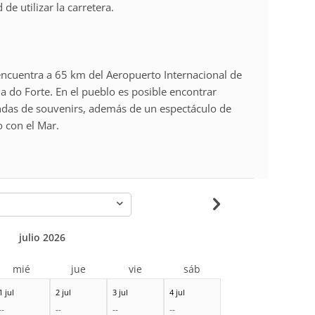
de utilizar la carretera.
encuentra a 65 km del Aeropuerto Internacional de
a do Forte. En el pueblo es posible encontrar
endas de souvenirs, además de un espectáculo de
o con el Mar.
-
julio 2026
mié
jue
vie
sáb
1 jul
2 jul
3 jul
4 jul
--
--
--
--