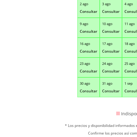
2 ago
3 ago
4 ago
Consultar
Consultar
Consul
9 ago
10 ago
11 ago
Consultar
Consultar
Consul
16 ago
17 ago
18 ago
Consultar
Consultar
Consul
23 ago
24 ago
25 ago
Consultar
Consultar
Consul
30 ago
31 ago
1 sep
Consultar
Consultar
Consul
Indispo
* Los precios y disponibilidad informados
Confirme los precios así com