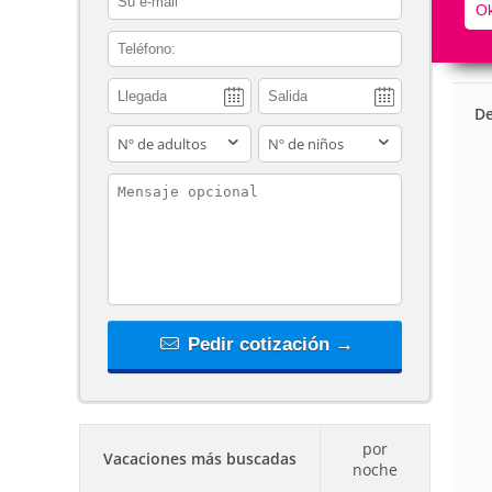
Ok
contact_phone
De
adults
children
contact_message
Pedir cotización →
por
Vacaciones más buscadas
noche