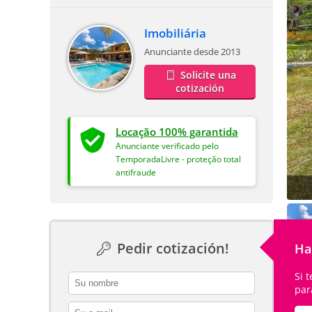
Imobiliária
Anunciante desde 2013
Solicite una
cotización
Locação 100% garantida
Anunciante verificado pelo
TemporadaLivre - proteção total
antifraude
Pedir cotización!
Ha
Si 
contact_name
par
contact_email