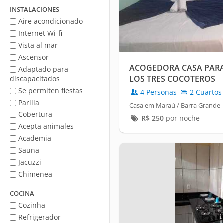
mar
INSTALACIONES
Aire acondicionado
Internet Wi-fi
Vista al mar
Ascensor
ACOGEDORA CASA PARA
Adaptado para
LOS TRES COCOTEROS
discapacitados
Se permiten fiestas
4 Personas
2 Cuartos
Parilla
Casa em Maraú / Barra Grande
Cobertura
R$
250
por noche
Acepta animales
Academia
Sauna
Jacuzzi
Chimenea
COCINA
Cozinha
Refrigerador