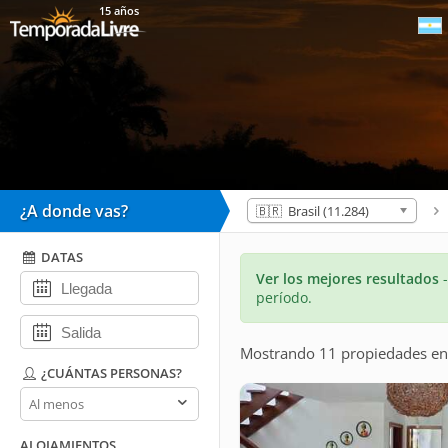
15 años
¿A donde vas?
🇧🇷 Brasil (11.284)
DATAS
Ver los mejores resultados
período.
Mostrando 11 propiedades
e
¿CUÁNTAS PERSONAS?
¿Cuántas
personas?
ALOJAMIENTOS