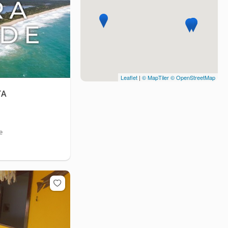
Leaflet
|
© MapTiler
© OpenStreetMap
TA
e