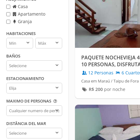
Casa
Apartamento
Granja
HABITACIONES
Habitaciones
Habitaciones
min
max
BAÑOS
PAQUETE NOCHEVIEJA 4 D
Baños
10 PERSONAS, DISFRUT
12 Personas
6 Cuarto
ESTACIONAMIENTO
Casa em Maraú / Taipu de Fora
Estacionamiento
R$
200
por noche
MAXIMO DE PERSONAS
Maximo
de
personas
DISTÂNCIA DEL MAR
Distância
del