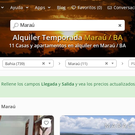
Ayuda
Apps
Blog
Favoritos (0)
Conversaci
search
Alquiler Temporada
Maraú / BA
11 Casas y apartamentos en alquiler en Maraú / BA
Bahia (739)
Maraú (11)
Pl
- Rellene los campos
Llegada
y
Salida
y vea los precios actualizados
n
Maraú