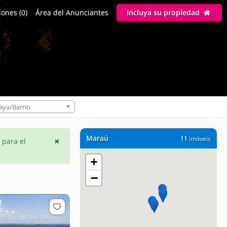
ones (0)
Área del Anunciantes
Incluya su propiedad
aya/Barrio
Maraú
11
imóveis
 para el
+
−