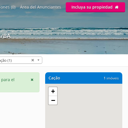
ones (0)
Área del Anunciantes
Incluya su propiedad
s/BA
ção (1)
Cação
1
imóveis
 para el
+
−