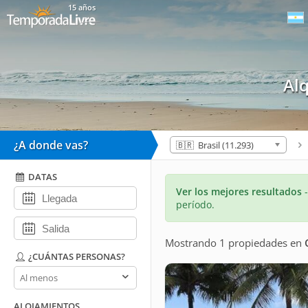
15 años
Al
¿A donde vas?
🇧🇷 Brasil (11.293)
DATAS
Ver los mejores resultados
período.
Mostrando 1 propiedades
en
¿CUÁNTAS PERSONAS?
¿Cuántas
personas?
ALOJAMIENTOS