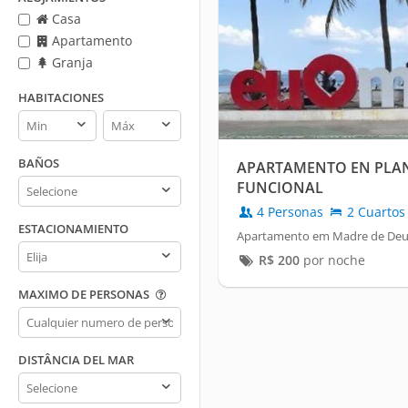
Casa
Apartamento
Granja
HABITACIONES
Habitaciones
Habitaciones
min
max
BAÑOS
APARTAMENTO EN PLAN
Baños
FUNCIONAL
4 Personas
2 Cuartos
ESTACIONAMIENTO
Apartamento em Madre de Deu
Estacionamiento
R$
200
por noche
MAXIMO DE PERSONAS
Maximo
de
personas
DISTÂNCIA DEL MAR
Distância
del