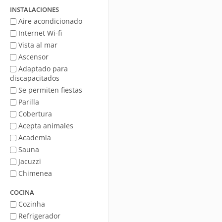
mar
INSTALACIONES
Aire acondicionado
Internet Wi-fi
Vista al mar
Ascensor
Adaptado para
discapacitados
Se permiten fiestas
Parilla
Cobertura
Acepta animales
Academia
Sauna
Jacuzzi
Chimenea
COCINA
Cozinha
Refrigerador