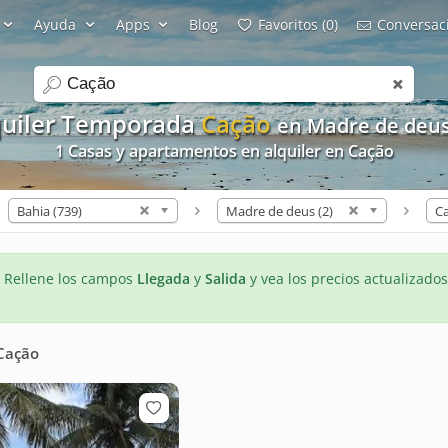
Ayuda
Apps
Blog
Favoritos (0)
Conversaci
search
quiler Temporada
Cação
en Madre de deu
1 Casas y apartamentos en alquiler en Cação
Bahia (739)
Madre de deus (2)
Ca
- Rellene los campos
Llegada
y
Salida
y vea los precios actualizados
Cação