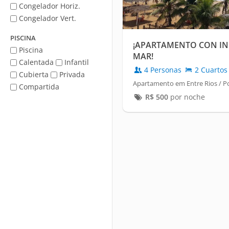
Congelador Horiz.
Congelador Vert.
PISCINA
¡APARTAMENTO CON INC
Piscina
MAR!
Calentada
Infantil
4 Personas
2 Cuartos
Cubierta
Privada
Apartamento em Entre Rios / P
Compartida
R$
500
por noche