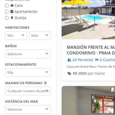
Casa
Apartamento
Granja
HABITACIONES
Habitaciones
Habitaciones
min
max
BAÑOS
MANSIÓN FRENTE AL M
Baños
CONDOMINIO - PRAIA D
24 Personas
6 Cuarto
ESTACIONAMIENTO
Casa em Entre Rios / Porto de 
Estacionamiento
R$
2800
por noche
MAXIMO DE PERSONAS
Maximo
de
personas
DISTÂNCIA DEL MAR
Distância
del