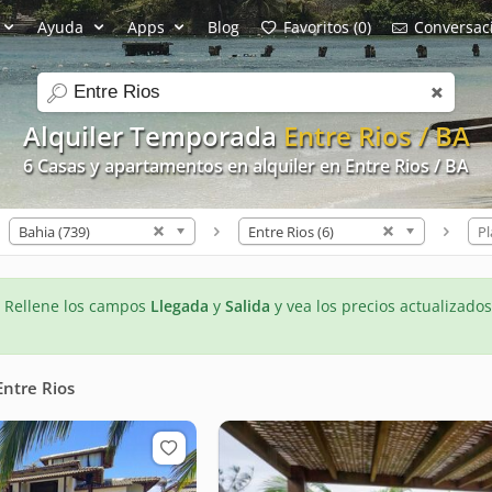
Ayuda
Apps
Blog
Favoritos (0)
Conversaci
search
Alquiler Temporada
Entre Rios / BA
6 Casas y apartamentos en alquiler en Entre Rios / BA
Bahia (739)
Entre Rios (6)
Pl
- Rellene los campos
Llegada
y
Salida
y vea los precios actualizados
Entre Rios