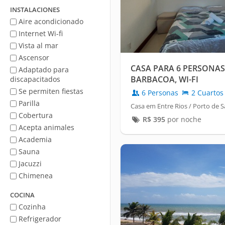
mar
INSTALACIONES
Aire acondicionado
Internet Wi-fi
Vista al mar
Ascensor
CASA PARA 6 PERSONAS -
Adaptado para
BARBACOA, WI-FI
discapacitados
Se permiten fiestas
6 Personas
2 Cuartos
Parilla
Casa em Entre Rios / Porto de 
Cobertura
R$
395
por noche
Acepta animales
Academia
Sauna
Jacuzzi
Chimenea
COCINA
Cozinha
Refrigerador