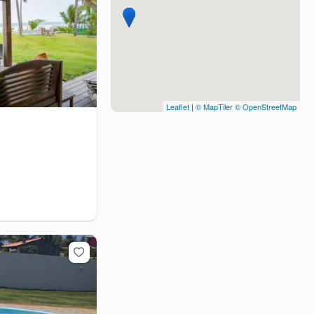
Leaflet
|
© MapTiler
© OpenStreetMap