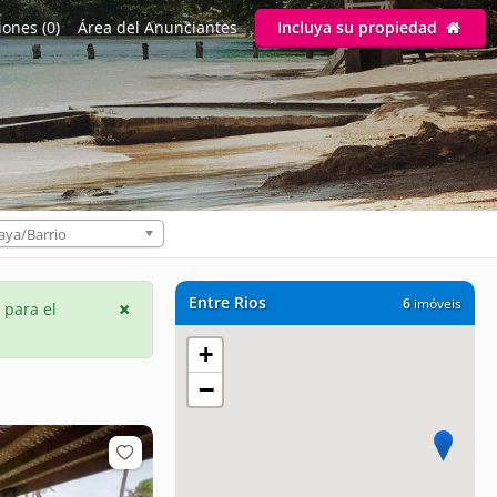
ones (0)
Área del Anunciantes
Incluya su propiedad
aya/Barrio
Entre Rios
6
imóveis
 para el
+
−