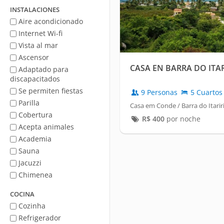
mar
INSTALACIONES
Aire acondicionado
Internet Wi-fi
Vista al mar
Ascensor
CASA EN BARRA DO ITAR
Adaptado para
discapacitados
Se permiten fiestas
9 Personas
5 Cuartos
Parilla
Casa em Conde / Barra do Itarir
Cobertura
R$
400
por noche
Acepta animales
Academia
Sauna
Jacuzzi
Chimenea
COCINA
Cozinha
Refrigerador