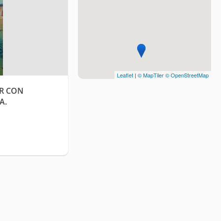
Leaflet
|
© MapTiler
© OpenStreetMap
AR CON
A.