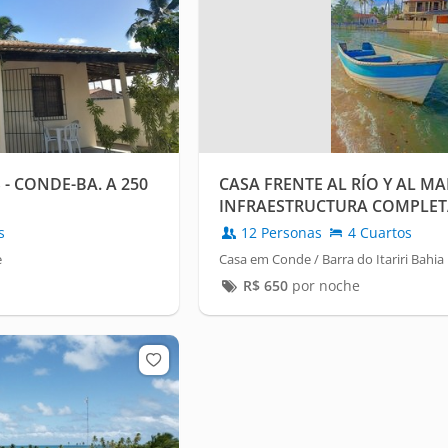
 - CONDE-BA. A 250
CASA FRENTE AL RÍO Y AL M
INFRAESTRUCTURA COMPLET
s
12 Personas
4 Cuartos
e
Casa em Conde / Barra do Itariri Bahia
R$
650
por noche