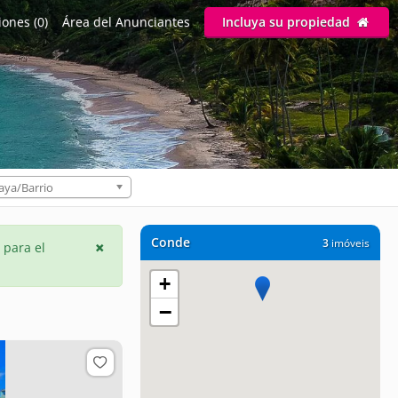
ones (0)
Área del Anunciantes
Incluya su propiedad
aya/Barrio
Conde
3
imóveis
 para el
+
−