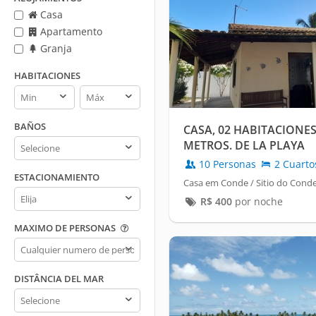
Casa
Apartamento
Granja
HABITACIONES
Habitaciones
Habitaciones
min
max
BAÑOS
CASA, 02 HABITACIONES
Baños
METROS. DE LA PLAYA
10 Personas
2 Cuarto
ESTACIONAMIENTO
Casa em Conde / Sitio do Cond
Estacionamiento
R$
400
por noche
MAXIMO DE PERSONAS
Maximo
de
personas
DISTÂNCIA DEL MAR
Distância
del