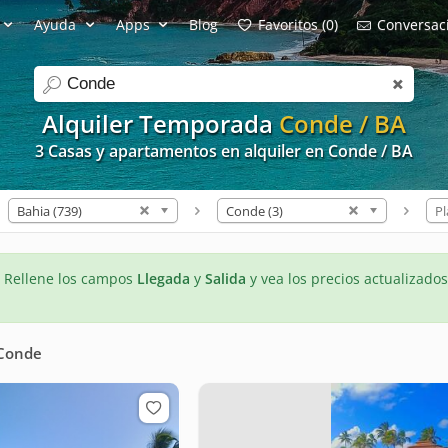
Ayuda
Apps
Blog
Favoritos (0)
Conversaci
search
Alquiler Temporada
Conde / BA
3 Casas y apartamentos en alquiler en Conde / BA
Bahia (739)
Conde (3)
Pl
- Rellene los campos
Llegada
y
Salida
y vea los precios actualizados
Conde