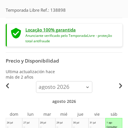
Temporada Libre Ref.: 138898
Locação 100% garantida
Anunciante verificado pelo TemporadaLivre - proteção
total antifraude
Precio y Disponibilidad
Ultima actualización hace
más de 2 años
calendar-
month
agosto 2026
dom
lun
mar
mié
jue
vie
sáb
26 jul
27 jul
28 jul
29 jul
30 jul
31 jul
1 ago
--
--
--
--
--
--
Consultar