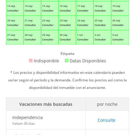
13 sep
14 sep
15 sep
16 sep
17 sep
18 sep
19 sep
Consultar
Consultar
Consultar
Consultar
Consultar
Consultar
Consultar
20 sep
21 sep
22 sep
23 sep
24 sep
25 sep
26 sep
Consultar
Consultar
Consultar
Consultar
Consultar
Consultar
Consultar
27 sep
28 sep
29 sep
30 sep
1 oct
2 oct
3 oct
Consultar
Consultar
Consultar
Consultar
Consultar
Consultar
Consultar
Etiqueta
Indisponible
Datas Disponibles
* Los precios y disponibilidad informados en este calendario pueden
variar según el período y la demanda. Confirme los precios así como la
disponibilidad del inmueble con el anunciante.
Vacaciones más buscadas
por noche
Independencia
Consulte
Faltam 30 dias