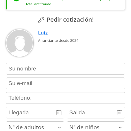
total antifraude
Pedir cotización!
Luiz
Anunciante desde 2024
contact_name
contact_email
contact_phone
adults
children