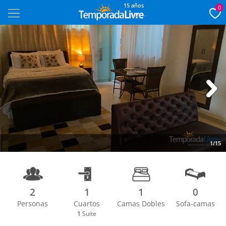
15 años
0
Next
1/15
2
1
1
0
Personas
Cuartos
Camas Dobles
Sofa-camas
1
Suite