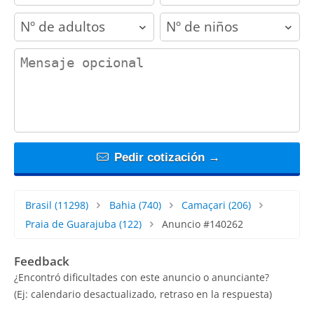
adults
children
contact_message
Pedir cotización →
Brasil
(11298)
Bahia
(740)
Camaçari
(206)
Praia de Guarajuba
(122)
Anuncio #140262
Feedback
¿Encontró dificultades con este anuncio o anunciante?
(Ej: calendario desactualizado, retraso en la respuesta)