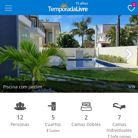
15 años
0
Next
Piscina com jardim
1/15
12
5
2
7
Personas
Cuartos
Camas Dobles
Camas
Individuales
3
Suites
1
Sofa-camas