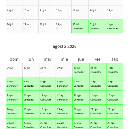
--
--
--
--
--
--
--
19 jul
20 jul
21 jul
22 jul
23 jul
24 jul
25 jul
--
--
--
--
--
--
--
26 jul
27 jul
28 jul
29 jul
30 jul
31 jul
1 ago
--
--
--
--
Consultar
Consultar
Consultar
agosto 2026
dom
lun
mar
mié
jue
vie
sáb
26 jul
27 jul
28 jul
29 jul
30 jul
31 jul
1 ago
--
--
--
--
Consultar
Consultar
Consultar
2 ago
3 ago
4 ago
5 ago
6 ago
7 ago
8 ago
Consultar
Consultar
Consultar
Consultar
Consultar
Consultar
Consultar
9 ago
10 ago
11 ago
12 ago
13 ago
14 ago
15 ago
Consultar
Consultar
Consultar
Consultar
Consultar
Consultar
Consultar
16 ago
17 ago
18 ago
19 ago
20 ago
21 ago
22 ago
Consultar
Consultar
Consultar
Consultar
Consultar
Consultar
Consultar
23 ago
24 ago
25 ago
26 ago
27 ago
28 ago
29 ago
Consultar
Consultar
Consultar
Consultar
Consultar
Consultar
Consultar