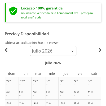
Locação 100% garantida
Anunciante verificado pelo TemporadaLivre - proteção
total antifraude
Precio y Disponibilidad
Ultima actualización hace
7 meses
calendar-
month
julio 2026
dom
lun
mar
mié
jue
vie
sáb
28 jun
29 jun
30 jun
1 jul
2 jul
3 jul
4 jul
--
--
--
--
--
--
--
5 jul
6 jul
7 jul
8 jul
9 jul
10 jul
11 jul
--
--
--
--
--
--
--
12 jul
13 jul
14 jul
15 jul
16 jul
17 jul
18 jul