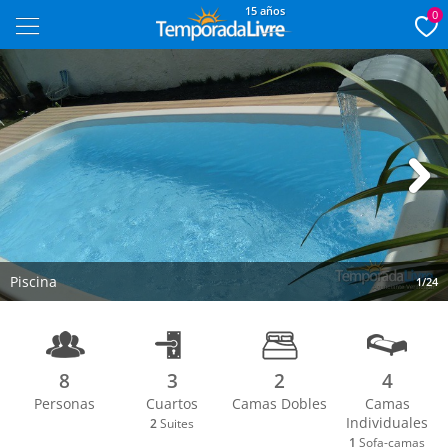
15 años
0
Next
Piscina
1/24
8
3
2
4
Personas
Cuartos
Camas Dobles
Camas
Individuales
2
Suites
1
Sofa-camas