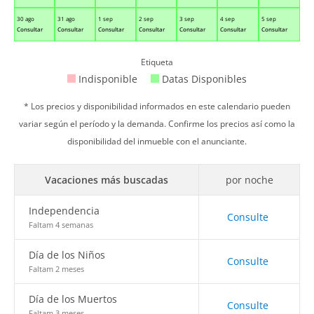
30 ago
31 ago
1 sep
2 sep
3 sep
4 sep
5 sep
Consultar
Consultar
Consultar
Consultar
Consultar
Consultar
Consultar
Etiqueta
Indisponible
Datas Disponibles
* Los precios y disponibilidad informados en este calendario pueden
variar según el período y la demanda. Confirme los precios así como la
disponibilidad del inmueble con el anunciante.
Vacaciones más buscadas
por noche
Independencia
Consulte
Faltam 4 semanas
Día de los Niños
Consulte
Faltam 2 meses
Día de los Muertos
Consulte
Faltam 3 meses