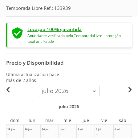
Temporada Libre Ref.: 133939
Locação 100% garantida
Anunciante verificado pelo TemporadaLivre - proteção
total antifraude
Precio y Disponibilidad
Ultima actualización hace
más de 2 años
calendar-
month
julio 2026
dom
lun
mar
mié
jue
vie
sáb
28 jun
29 jun
30 jun
1 jul
2 jul
3 jul
4 jul
--
--
--
--
--
--
--