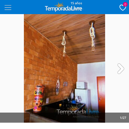
15 años
0
Next
1/27