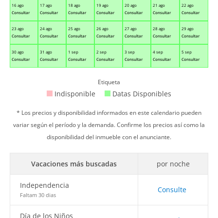
16 ago
17 ago
18 ago
19 ago
20 ago
21 ago
22 ago
Consultar
Consultar
Consultar
Consultar
Consultar
Consultar
Consultar
23 ago
24 ago
25 ago
26 ago
27 ago
28 ago
29 ago
Consultar
Consultar
Consultar
Consultar
Consultar
Consultar
Consultar
30 ago
31 ago
1 sep
2 sep
3 sep
4 sep
5 sep
Consultar
Consultar
Consultar
Consultar
Consultar
Consultar
Consultar
Etiqueta
Indisponible
Datas Disponibles
* Los precios y disponibilidad informados en este calendario pueden
variar según el período y la demanda. Confirme los precios así como la
disponibilidad del inmueble con el anunciante.
Vacaciones más buscadas
por noche
Independencia
Consulte
Faltam 30 dias
Día de los Niños