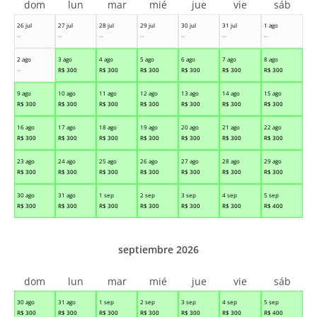
dom
lun
mar
mié
jue
vie
sáb
26 jul
27 jul
28 jul
29 jul
30 jul
31 jul
1 ago
--
--
--
--
--
--
--
2 ago
3 ago
4 ago
5 ago
6 ago
7 ago
8 ago
--
R$
300
R$
300
R$
300
R$
300
R$
300
R$
300
9 ago
10 ago
11 ago
12 ago
13 ago
14 ago
15 ago
R$
300
R$
300
R$
300
R$
300
R$
300
R$
300
R$
300
16 ago
17 ago
18 ago
19 ago
20 ago
21 ago
22 ago
R$
300
R$
300
R$
300
R$
300
R$
300
R$
300
R$
300
23 ago
24 ago
25 ago
26 ago
27 ago
28 ago
29 ago
R$
300
R$
300
R$
300
R$
300
R$
300
R$
300
R$
300
30 ago
31 ago
1 sep
2 sep
3 sep
4 sep
5 sep
R$
300
R$
300
R$
300
R$
300
R$
300
R$
300
R$
400
septiembre 2026
dom
lun
mar
mié
jue
vie
sáb
30 ago
31 ago
1 sep
2 sep
3 sep
4 sep
5 sep
R$
300
R$
300
R$
300
R$
300
R$
300
R$
300
R$
400