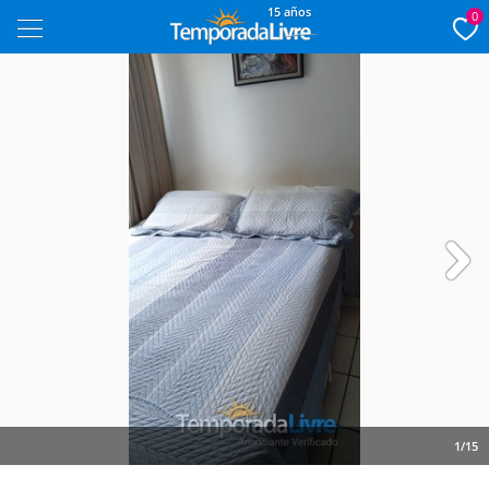
15 años
0
Next
1/15