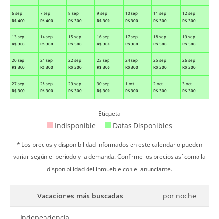
6 sep
7 sep
8 sep
9 sep
10 sep
11 sep
12 sep
R$
400
R$
400
R$
300
R$
300
R$
300
R$
300
R$
300
13 sep
14 sep
15 sep
16 sep
17 sep
18 sep
19 sep
R$
300
R$
300
R$
300
R$
300
R$
300
R$
300
R$
300
20 sep
21 sep
22 sep
23 sep
24 sep
25 sep
26 sep
R$
300
R$
300
R$
300
R$
300
R$
300
R$
300
R$
300
27 sep
28 sep
29 sep
30 sep
1 oct
2 oct
3 oct
R$
300
R$
300
R$
300
R$
300
R$
300
R$
300
R$
300
Etiqueta
Indisponible
Datas Disponibles
* Los precios y disponibilidad informados en este calendario pueden
variar según el período y la demanda. Confirme los precios así como la
disponibilidad del inmueble con el anunciante.
Vacaciones más buscadas
por noche
Independencia