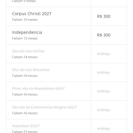
Faltam 9 meses
Corpus Christi 2027
R$
300
Faltam 10 meses
Independencia
R$
300
Faltam 13 meses
Día de los Niños
Indisp.
Faltam 14 meses
Día de los Muertos
Indisp.
Faltam 15 meses
Proc. de la República 2027
Indisp.
Faltam 16 meses
Día de la Conciencia Negro 2027
Indisp.
Faltam 16 meses
Navidad 2027
Indisp.
Faltam 17 meses