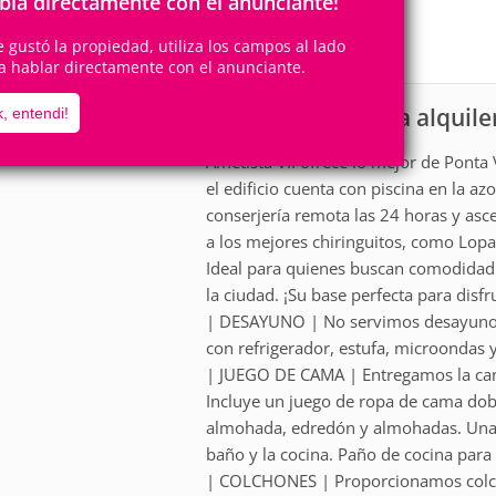
bla directamente con el anunciante!
4
1
Personas
Cuartos
1
Suite
te gustó la propiedad, utiliza los campos al lado
a hablar directamente con el anunciante.
Apartamento para alquile
scripción
, entendi!
Ametista VII ofrece lo mejor de Ponta
el edificio cuenta con piscina en la a
conserjería remota las 24 horas y asce
a los mejores chiringuitos, como Lop
Ideal para quienes buscan comodidad y
la ciudad. ¡Su base perfecta para disf
| DESAYUNO | No servimos desayuno,
con refrigerador, estufa, microondas 
| JUEGO DE CAMA | Entregamos la ca
Incluye un juego de ropa de cama dob
almohada, edredón y almohadas. Una t
baño y la cocina. Paño de cocina para s
| COLCHONES | Proporcionamos colcho