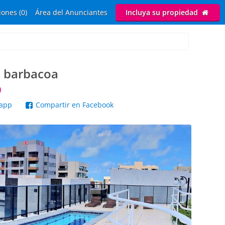
ones (0)
Área del Anunciantes
Incluya su propiedad
e barbacoa
)
sapp
Compartir en Facebook