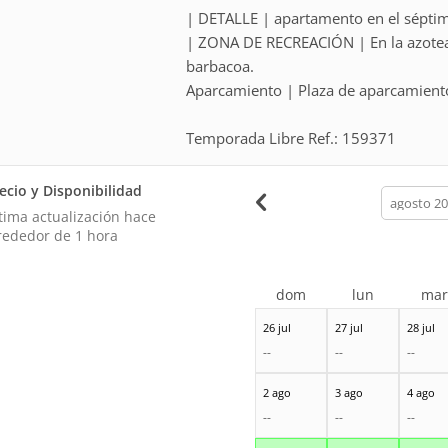
| DETALLE | apartamento en el sépti
| ZONA DE RECREACIÓN | En la azotea c
barbacoa.
Aparcamiento | Plaza de aparcamiento
Temporada Libre Ref.: 159371
ecio y Disponibilidad
calendar
month
tima actualización hace
rededor de 1 hora
dom
lun
ma
26 jul
27 jul
28 jul
--
--
--
2 ago
3 ago
4 ago
--
--
--