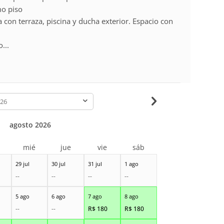
mo piso
on terraza, piscina y ducha exterior. Espacio con
...
-
agosto 2026
r
mié
jue
vie
sáb
29 jul
30 jul
31 jul
1 ago
--
--
--
--
5 ago
6 ago
7 ago
8 ago
--
--
R$
180
R$
180