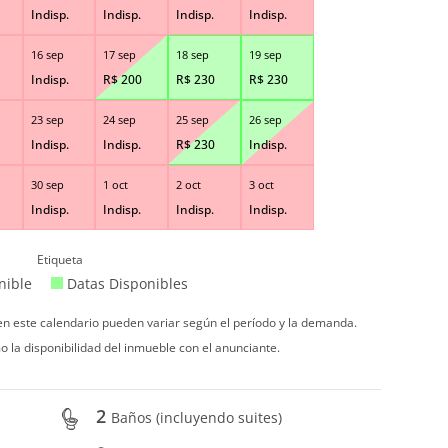
Indisp.
Indisp.
Indisp.
Indisp.
16 sep
17 sep
18 sep
19 sep
Indisp.
R$
200
R$
230
R$
230
23 sep
24 sep
25 sep
26 sep
Indisp.
Indisp.
R$
230
Indisp.
30 sep
1 oct
2 oct
3 oct
Indisp.
Indisp.
Indisp.
Indisp.
Etiqueta
nible
Datas Disponibles
 en este calendario pueden variar según el período y la demanda.
o la disponibilidad del inmueble con el anunciante.
2
Baños (incluyendo suites)