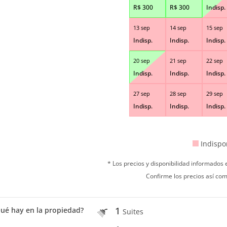
R$
300
R$
300
Indisp.
13 sep
14 sep
15 sep
Indisp.
Indisp.
Indisp.
20 sep
21 sep
22 sep
Indisp.
Indisp.
Indisp.
27 sep
28 sep
29 sep
Indisp.
Indisp.
Indisp.
Indispo
* Los precios y disponibilidad informados
Confirme los precios así com
1
ué hay en la propiedad?
Suites