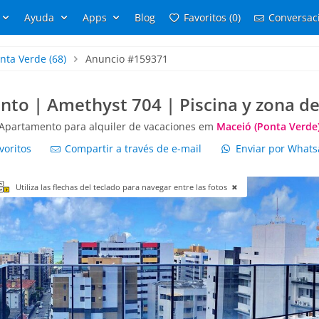
Ayuda
Apps
Blog
Favoritos (0)
Conversaci
nta Verde
(68)
Anuncio #159371
to | Amethyst 704 | Piscina y zona d
Apartamento para alquiler de vacaciones em
Maceió (Ponta Verde
voritos
Compartir a través de e-mail
Enviar por What
Utiliza las flechas del teclado para navegar entre las fotos