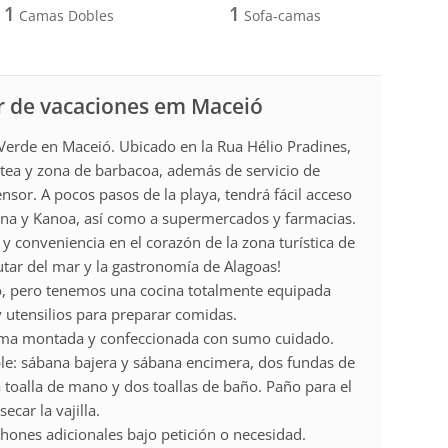
1
1
Camas Dobles
Sofa-camas
r de vacaciones em Maceió
 Verde en Maceió. Ubicado en la Rua Hélio Pradines,
zotea y zona de barbacoa, además de servicio de
nsor. A pocos pasos de la playa, tendrá fácil acceso
ana y Kanoa, así como a supermercados y farmacias.
 conveniencia en el corazón de la zona turística de
rutar del mar y la gastronomía de Alagoas!
 pero tenemos una cocina totalmente equipada
y utensilios para preparar comidas.
ma montada y confeccionada con sumo cuidado.
le: sábana bajera y sábana encimera, dos fundas de
oalla de mano y dos toallas de baño. Paño para el
ecar la vajilla.
nes adicionales bajo petición o necesidad.