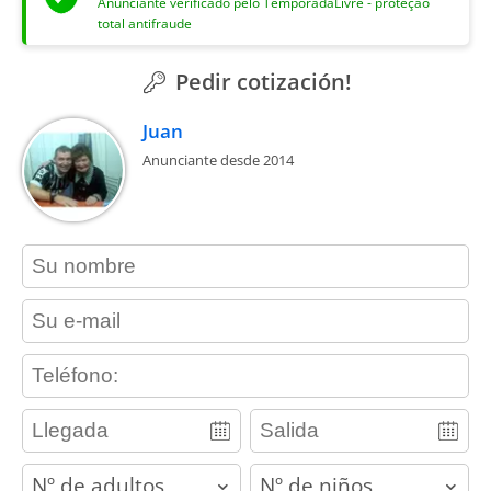
Anunciante verificado pelo TemporadaLivre - proteção
total antifraude
Pedir cotización!
Juan
Anunciante desde 2014
contact_name
contact_email
contact_phone
adults
children