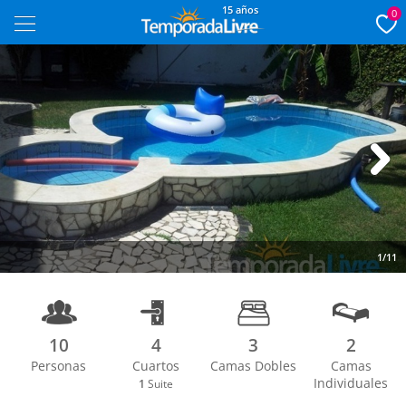
15 años
0
Next
1/11
10
4
3
2
Personas
Cuartos
Camas Dobles
Camas
Individuales
1
Suite