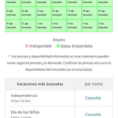
Consultar
Consultar
Consultar
Consultar
Consultar
Consultar
Consultar
23 ago
24 ago
25 ago
26 ago
27 ago
28 ago
29 ago
Consultar
Consultar
Consultar
Consultar
Consultar
Consultar
Consultar
30 ago
31 ago
1 sep
2 sep
3 sep
4 sep
5 sep
Consultar
Consultar
Consultar
Consultar
Consultar
Consultar
Consultar
Etiqueta
Indisponible
Datas Disponibles
* Los precios y disponibilidad informados en este calendario pueden
variar según el período y la demanda. Confirme los precios así como la
disponibilidad del inmueble con el anunciante.
Vacaciones más buscadas
por noche
Independencia
Consulte
Faltam 30 dias
Día de los Niños
Consulte
Faltam 2 meses