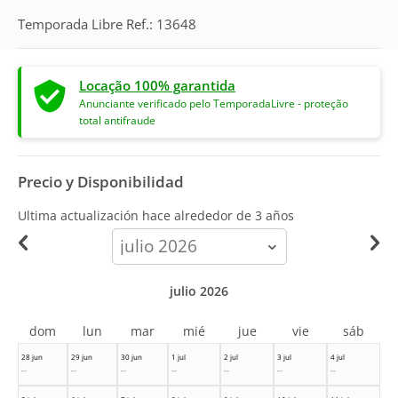
Temporada Libre Ref.: 13648
Locação 100% garantida
Anunciante verificado pelo TemporadaLivre - proteção
total antifraude
Precio y Disponibilidad
Ultima actualización hace
alrededor de 3 años
calendar-
month
julio 2026
dom
lun
mar
mié
jue
vie
sáb
28 jun
29 jun
30 jun
1 jul
2 jul
3 jul
4 jul
--
--
--
--
--
--
--