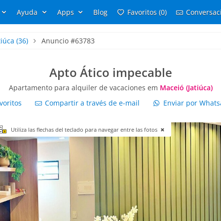
Ayuda
Apps
Blog
Favoritos (0)
Conversaci
tiúca
(36)
Anuncio #63783
Apto Ático impecable
Apartamento para alquiler de vacaciones em
Maceió (Jatiúca)
voritos
Compartir a través de e-mail
Enviar por What
Utiliza las flechas del teclado para navegar entre las fotos