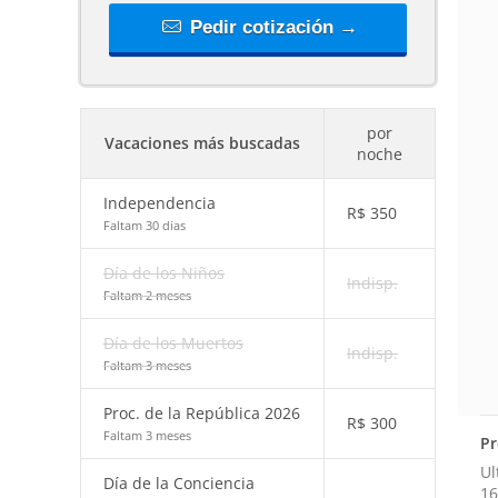
Pedir cotización →
por
Vacaciones más buscadas
noche
Independencia
R$
350
Faltam 30 dias
Día de los Niños
Indisp.
Faltam 2 meses
Día de los Muertos
Indisp.
Faltam 3 meses
Proc. de la República 2026
R$
300
Faltam 3 meses
Pr
Ul
Día de la Conciencia
16