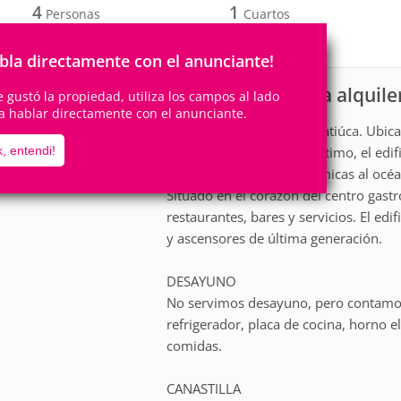
4
1
Personas
Cuartos
1
Suite
bla directamente con el anunciante!
Apartamento para alquile
scripción
te gustó la propiedad, utiliza los campos al lado
a hablar directamente con el anunciante.
Es el refugio perfecto en Jatiúca. Ubi
Localiza, en el paseo marítimo, el edifi
, entendi!
azotea con vistas panorámicas al oc
Situado en el corazón del centro gast
restaurantes, bares y servicios. El edi
y ascensores de última generación.
DESAYUNO
No servimos desayuno, pero contamos
refrigerador, placa de cocina, horno e
comidas.
CANASTILLA