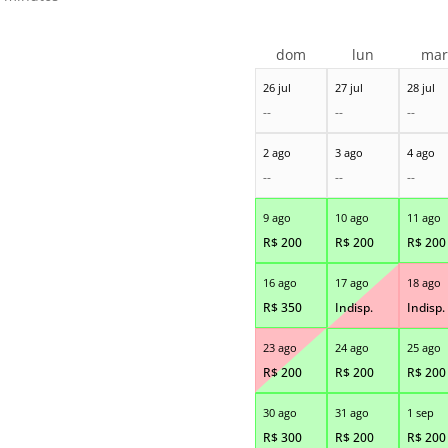
dom
lun
ma
26 jul
27 jul
28 jul
--
--
--
2 ago
3 ago
4 ago
--
--
--
9 ago
10 ago
11 ago
R$
200
R$
200
R$
200
16 ago
17 ago
18 ago
R$
350
Indisp.
Indisp.
23 ago
24 ago
25 ago
R$
200
R$
200
R$
200
30 ago
31 ago
1 sep
R$
300
R$
200
R$
200