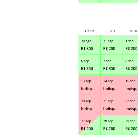
dom
lun
ma
30 ago
31 ago
1 sep
R$
300
R$
200
R$
200
6 sep
7 sep
8 sep
R$
350
R$
350
R$
200
13 sep
14 sep
15 sep
Indisp.
Indisp.
Indisp.
20 sep
21 sep
22 sep
Indisp.
Indisp.
Indisp.
27 sep
28 sep
29 sep
R$
200
R$
200
R$
200