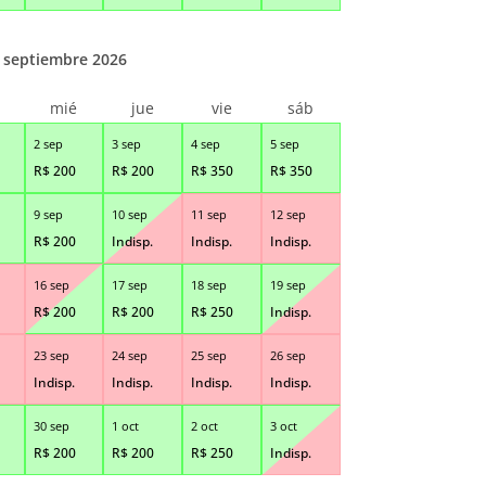
septiembre 2026
r
mié
jue
vie
sáb
2 sep
3 sep
4 sep
5 sep
R$
200
R$
200
R$
350
R$
350
9 sep
10 sep
11 sep
12 sep
R$
200
Indisp.
Indisp.
Indisp.
16 sep
17 sep
18 sep
19 sep
R$
200
R$
200
R$
250
Indisp.
23 sep
24 sep
25 sep
26 sep
Indisp.
Indisp.
Indisp.
Indisp.
30 sep
1 oct
2 oct
3 oct
R$
200
R$
200
R$
250
Indisp.