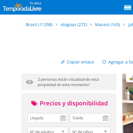
15 años
Brasil
(11298)
Alagoas
(272)
Maceió
(143)
Ja
Copiar enlace
Agregar a fa
2 personas están visualizando esta
propiedad en este momento!
Precios y disponibilidad
adults
children