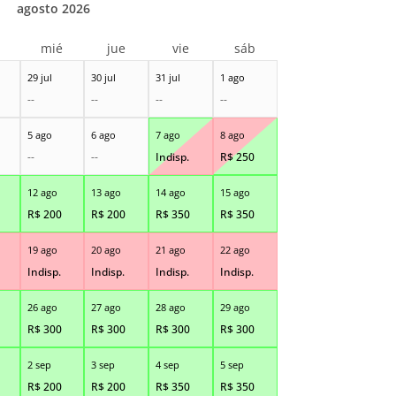
agosto 2026
r
mié
jue
vie
sáb
29 jul
30 jul
31 jul
1 ago
--
--
--
--
5 ago
6 ago
7 ago
8 ago
--
--
Indisp.
R$
250
12 ago
13 ago
14 ago
15 ago
R$
200
R$
200
R$
350
R$
350
19 ago
20 ago
21 ago
22 ago
Indisp.
Indisp.
Indisp.
Indisp.
26 ago
27 ago
28 ago
29 ago
R$
300
R$
300
R$
300
R$
300
2 sep
3 sep
4 sep
5 sep
R$
200
R$
200
R$
350
R$
350