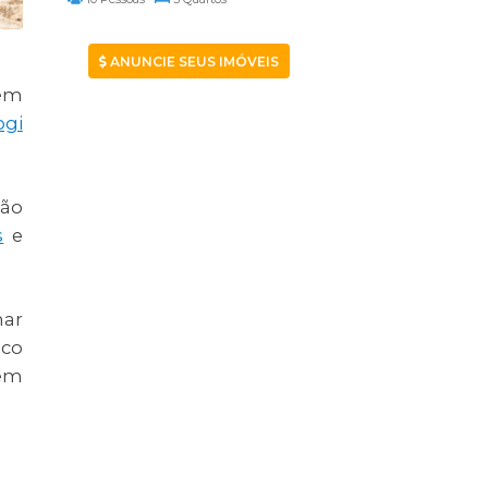
ANUNCIE SEUS IMÓVEIS
bém
ogi
ção
s
e
mar
ico
vem