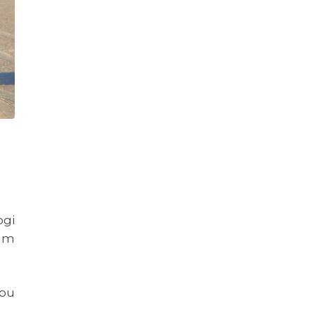
ogi
 um
 ou