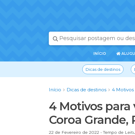
PÁGINA
INÍCIO
ALUGU
INICIAL
Dicas de destinos
Início
Dicas de destinos
4 Motivos 
4 Motivos para 
Coroa Grande, 
22 de Fevereiro de 2022 - Tempo de Leitu