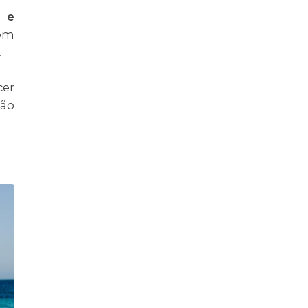
s e
com
.
cer
não