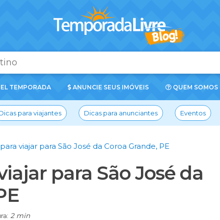
EL TEMPORADA
ANUNCIE SEUS IMÓVEIS
QUEM SOMOS
Dicas para viajantes
Dicas para anunciantes
Eventos
para viajar para São José da Coroa Grande, PE
viajar para São José da
PE
ra:
2 min