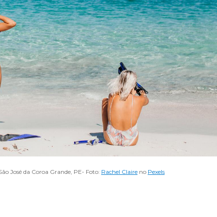
 São José da Coroa Grande, PE- Foto:
Rachel Claire
no
Pexels