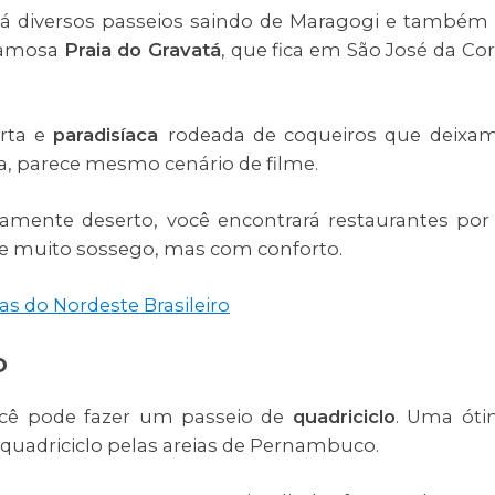
á diversos passeios saindo de Maragogi e também
 famosa
Praia do Gravatá
, que fica em São José da Co
erta e
paradisíaca
rodeada de coqueiros que deixa
a, parece mesmo cenário de filme.
amente deserto, você encontrará restaurantes por 
de muito sossego, mas com conforto.
as do Nordeste Brasileiro
lo
você pode fazer um passeio de
quadriciclo
. Uma ót
m quadriciclo pelas areias de Pernambuco.