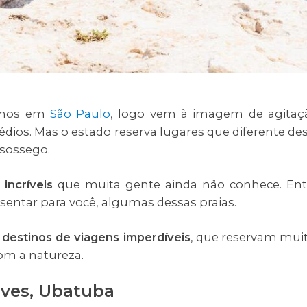
samos em
São Paulo
, logo vem à imagem de agitaç
édios. Mas o estado reserva lugares que diferente de
sossego.
 incríveis
que muita gente ainda não conhece. En
entar para você, algumas dessas praias.
s
destinos de viagens imperdíveis
, que reservam mui
com a natureza.
ouves, Ubatuba