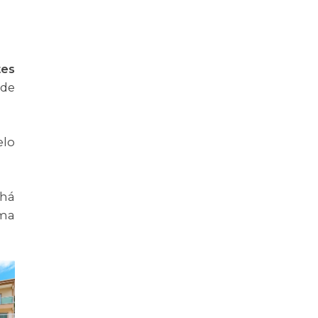
tes
 de
elo
 há
Uma