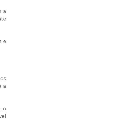
m a
nte
s e
cos
e a
a o
vel