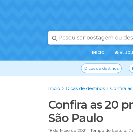
PÁGINA
INÍCIO
ALUGU
INICIAL
Dicas de destinos
Início
Dicas de destinos
Confira a
Confira as 20 p
São Paulo
19 de Maio de 2021 - Tempo de Leitura:
7 