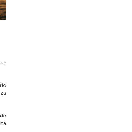
-se
rio
eza
de
ita