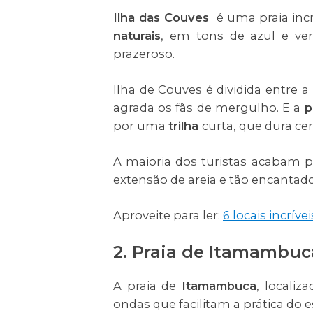
Ilha das Couves
é uma praia incr
naturais
, em tons de azul e ve
prazeroso.
Ilha de Couves é dividida entre a
agrada os fãs de mergulho. E a
p
por uma
trilha
curta, que dura ce
A maioria dos turistas acabam p
extensão de areia e tão encantad
Aproveite para ler:
6 locais incrív
2. Praia de Itamambuc
A praia de
Itamambuca
, locali
ondas que facilitam a prática do e