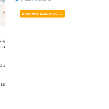
ANUNCIE SEUS IMÓVEIS
ão,
ssa
tão
tas