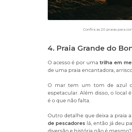
Confira as 20 praias para co
4. Praia Grande do Bo
O acesso é por uma
trilha em me
de uma praia encantadora, arrisco
O mar tem um tom de azul cla
espetacular. Além disso, o local
é o que não falta.
Outro detalhe que deixa a praia 
de pescadores
lá, então já deu 
diversão e história não é mesmo?