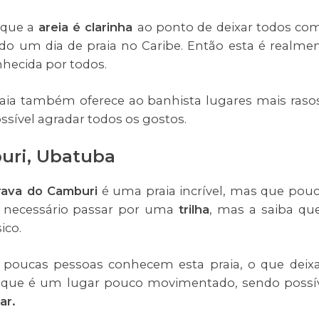
é que a
areia é clarinha
ao ponto de deixar todos co
o um dia de praia no Caribe. Então esta é realme
nhecida por todos.
 praia também oferece ao banhista lugares mais raso
ssível agradar todos os gostos.
buri, Ubatuba
rava do Camburi
é uma praia incrível, mas que pou
é necessário passar por uma
trilha
, mas a saiba qu
ico.
, poucas pessoas conhecem esta praia, o que deix
, já que é um lugar pouco movimentado, sendo possí
ar.