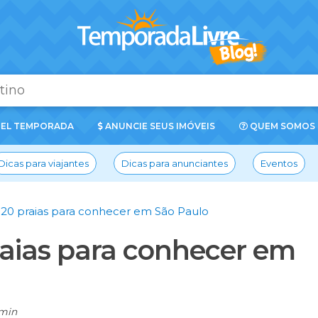
EL TEMPORADA
ANUNCIE SEUS IMÓVEIS
QUEM SOMOS
Dicas para viajantes
Dicas para anunciantes
Eventos
s 20 praias para conhecer em São Paulo
raias para conhecer em
min