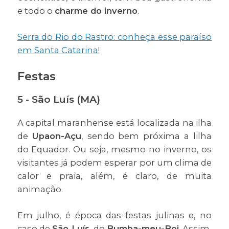
e todo o
charme do inverno
.
Serra do Rio do Rastro: conheça esse paraíso
em Santa Catarina!
Festas
5 - São Luís (MA)
A capital maranhense está localizada na ilha
de
Upaon-Açu
, sendo bem próxima a lilha
do Equador. Ou seja, mesmo no inverno, os
visitantes já podem esperar por um clima de
calor e praia, além, é claro, de muita
animação.
Em julho, é época das festas julinas e, no
caso de
São Luís
, do
Bumba-meu-Boi
. Assim,