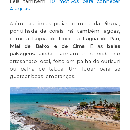
Leia também:
10 motivos para conhecer
Alagoas.
Além das lindas praias, como a da Pituba,
pontilhada de corais, há também lagoas,
como a
Lagoa do Toco
e a
Lagoa do Pau
,
Miaí de Baixo e de Cima
. E as
belas
paisagens
ainda ganham o colorido do
artesanato local, feito em palha de ouricuri
ou palha de taboa. Um lugar para se
guardar boas lembranças.